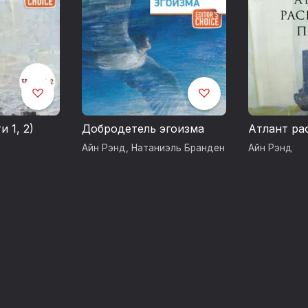
 1, 2)
Добродетель эгоизма
Атлант ра
Айн Рэнд
,
Натаниэль Бранден
Айн Рэнд