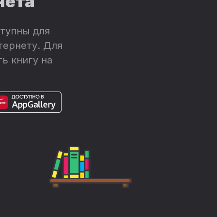
нета
тупны для
тернету. Для
ь книгу на