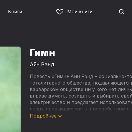
Книги
Мои книги
Гимн
Айн Рэнд
Повесть «Гимн» Айн Рэнд – социально-по
тоталитарного общества, подавляющего т
варварском обществе ни у кого нет личных
вправе думать, созидать и выбирать сво
электричество и предлагает использоват
люди, привыкшие жить в первобытном стр
предстоит построить свой мир, осознать
Подробнее
говорить «Я».