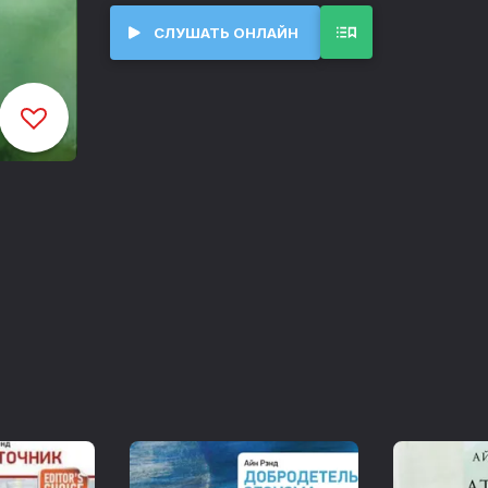
© Storyside
СЛУШАТЬ ОНЛАЙН
Глава 1
00:00
Глава 2
31:32
Глава 3
51:50
Глава 4
56:28
Глава 5
01:00:14
Глава 6
01:05:06
Глава 7
01:12:04
Глава 8
01:25:09
Глава 9
01:29:35
Глава 10
01:37:33
Глава 11
01:46:12
Глава 12
01:52:21