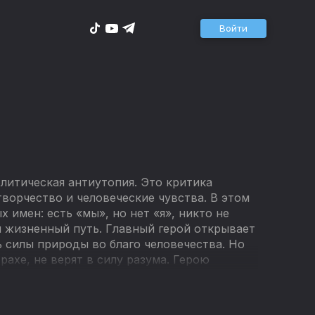
Войти
литическая антиутопия. Это критика
ворчество и человеческие чувства. В этом
 имен: есть «мы», но нет «я», никто не
й жизненный путь. Главный герой открывает
ь силы природы во благо человечества. Но
ахе, не верят в силу разума. Герою
 себя индивидуальностью и научиться