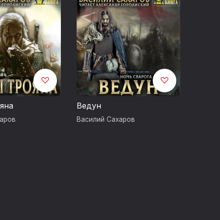
яна
Ведун
харов
Василий Сахаров