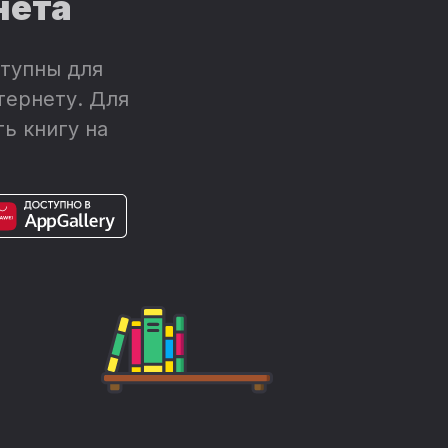
нета
тупны для
тернету. Для
ь книгу на