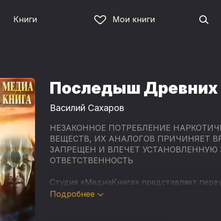
Книги
Мои книги
Последыш Древних
Василий Сахаров
НЕЗАКОННОЕ ПОТРЕБЛЕНИЕ НАРКОТИЧ
ВЕЩЕСТВ, ИХ АНАЛОГОВ ПРИЧИНЯЕТ В
ЗАПРЕЩЕН И ВЛЕЧЕТ УСТАНОВЛЕННУЮ
ОТВЕТСТВЕННОСТЬ
Студия «МедиаКнига» представляет перву
"Оттар Руговир" популярного писателя В
Подробнее
Пятый сын северного барона чувствует се