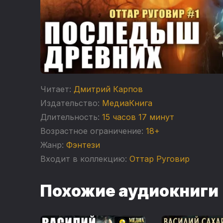
Читает:
Дмитрий Карпов
Издательство:
МедиаКнига
Длительность:
15 часов 17 минут
Возрастное ограничение:
18+
Жанр:
Фэнтези
Входит в коллекцию:
Оттар Руговир
Похожие аудиокниги