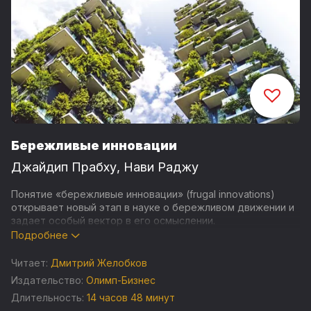
Бережливые инновации
Джайдип Прабху
,
Нави Раджу
Понятие «бережливые инновации» (frugal innovations)
открывает новый этап в науке о бережливом движении и
задает особый вектор в его осмыслении.
Подробнее
Авторы книги формулируют шесть принципов бережливых
затрат в производстве, организации бизнеса и
Читает:
Дмитрий Желобков
выстраивании отношений с потребителями.
Издательство:
Олимп-Бизнес
Теоретические положения иллюстрируются
Длительность:
14 часов 48 минут
практическими рекомендациями, основанными на опыте