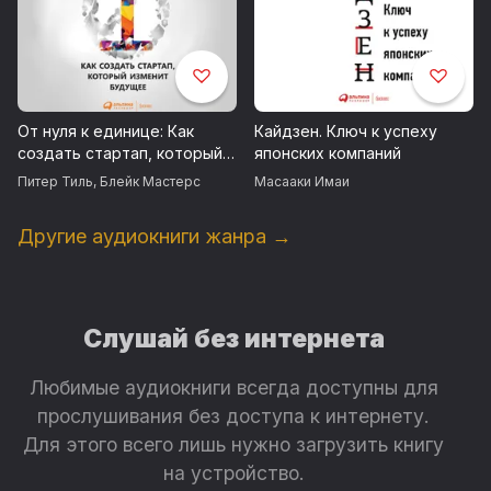
развитых экономиках, где покупатели требуют
доступных и качественных товаров. Поток
индустриальных компетенций имеет двустороннюю
направленность: Север и Юг, Восток и Запад
обмениваются опытом и учатся друг у друга. Ни один
бизнес-лидер в ХХI веке не может игнорировать сдвиг
От нуля к единице: Как
Кайдзен. Ключ к успеху
общей парадигмы, столь полно описанный в этой книге.
создать стартап, который
японских компаний
Карлос Гон, председатель и главный исполнительный
изменит будущее
Питер Тиль
,
Блейк Мастерс
Масааки Имаи
директор, Альянс Renault–Nissan
Другие аудиокниги жанра →
Слушай без интернета
Любимые аудиокниги всегда доступны для
прослушивания без доступа к интернету.
Для этого всего лишь нужно загрузить книгу
на устройство.