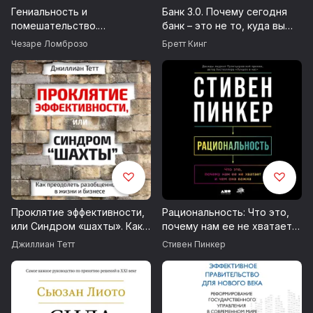
Гениальность и
Банк 3.0. Почему сегодня
помешательство.
банк – это не то, куда вы
Параллель между великими
ходите, а то, что вы
Чезаре Ломброзо
Бретт Кинг
людьми и помешанными
делаете
Проклятие эффективности,
Рациональность: Что это,
или Синдром «шахты». Как
почему нам ее не хватает и
преодолеть
чем она важна
Джиллиан Тетт
Стивен Пинкер
разобщенность в жизни и
бизнесе