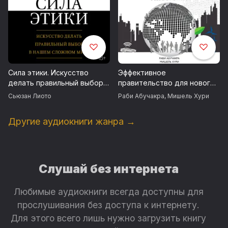
Сила этики. Искусство
Эффективное
делать правильный выбор в
правительство для нового
нашем сложном мире
века
Сьюзан Лиото
Раби Абучакра
,
Мишель Хури
Другие аудиокниги жанра →
Слушай без интернета
Любимые аудиокниги всегда доступны для
прослушивания без доступа к интернету.
Для этого всего лишь нужно загрузить книгу