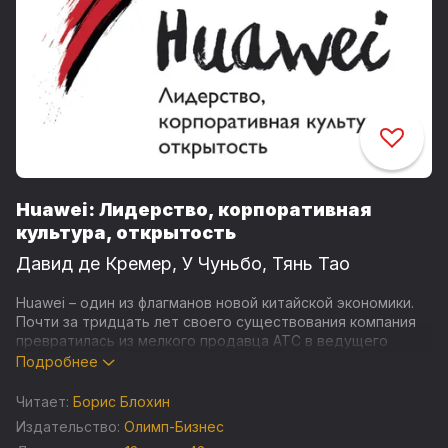
Huawei: Лидерство, корпоративная
культура, открытость
Давид де Кремер
,
У Чуньбо
,
Тянь Тао
Huawei – один из флагманов новой китайской экономики.
Почти за тридцать лет своего существования компания
превратилась из мелкого продавца АТС в ведущего
разработчика инновационных решений в сфере
Подробнее
информационно-коммуникационных технологий. Офисы
компании открыты в 170 странах мира, а ее продукцией
Читает:
Борис Блохин
пользуется треть населения земного шара. Сего дня
Издательство:
Олимп-Бизнес
Huawei – единственная из частных китайских компаний,