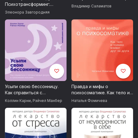
Психотрансформинг:
© ИДДК
Владимир Саламатов
практики для расслабления
Элеонора Завгородняя
и психокоррекции
Усыпи свою бессонницу.
Правда и мифы о
Как справиться с
психосоматике. Как тело и
гиперактивным разумом и
психика влияют друг на
Коллин Карни
,
Рэйчел Манбер
Наталья Фомичева
тревожными мыслями
друга