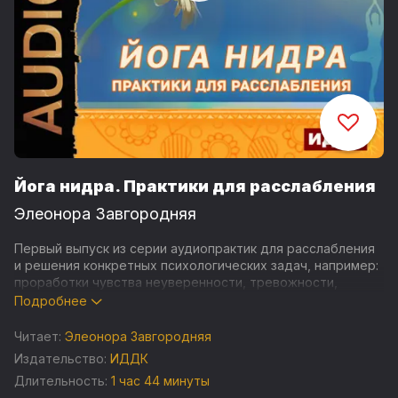
Йога нидра. Практики для расслабления
Элеонора Завгородняя
Первый выпуск из серии аудиопрактик для расслабления
и решения конкретных психологических задач, например:
проработки чувства неуверенности, тревожности,
агрессии, лени; формирования установки на достижение
Подробнее
целей; помощи себе в исцелении физических недугов и
психологических травм.
Читает:
Элеонора Завгородняя
Издательство:
ИДДК
В серии используются техники разных направлений, с
Длительность:
1 час 44 минуты
разной глубиной погружения, поэтому у слушателя есть