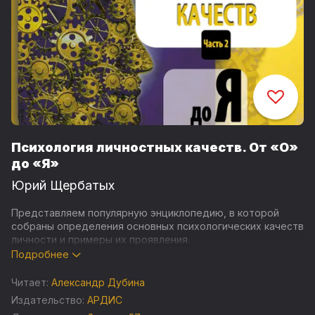
Психология личностных качеств. От «О»
до «Я»
Юрий Щербатых
Представляем популярную энциклопедию, в которой
собраны определения основных психологических качеств
личности и примеры их проявления.
Подробнее
Человеческие качества и черты характера расположены
в алфавитном порядке. Каждая статья энциклопедии
Читает:
Александр Дубина
включает в себя определение понятия и психологический
Издательство:
АРДИС
комментарий, который иллюстрируется примером из