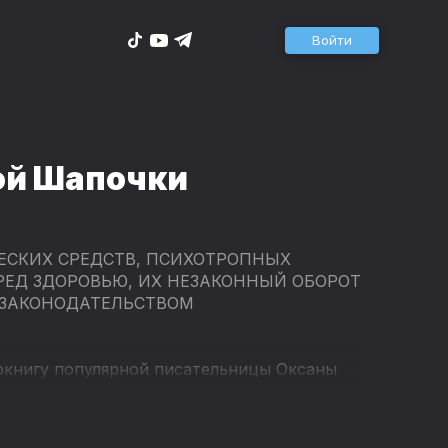
Войти
ой Шапочки
ЕСКИХ СРЕДСТВ, ПСИХОТРОПНЫХ
РЕД ЗДОРОВЬЮ, ИХ НЕЗАКОННЫЙ ОБОРОТ
 ЗАКОНОДАТЕЛЬСТВОМ
окнигу популярной писательницы Оксаны
ки".
радиоведущей, актрисой дубляжа - Аллой