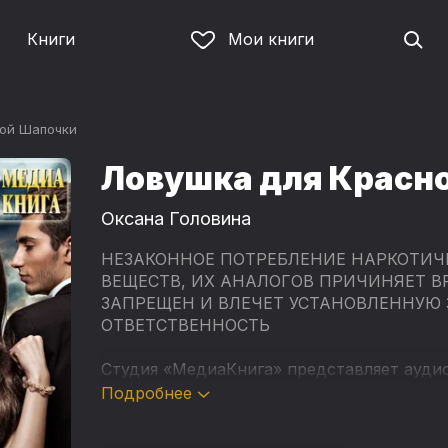
Книги
Мои книги
ой Шапочки
Ловушка для Красн
Оксана Головина
НЕЗАКОННОЕ ПОТРЕБЛЕНИЕ НАРКОТИЧ
ВЕЩЕСТВ, ИХ АНАЛОГОВ ПРИЧИНЯЕТ В
ЗАПРЕЩЕН И ВЛЕЧЕТ УСТАНОВЛЕННУЮ
ОТВЕТСТВЕННОСТЬ
Студия «МедиаКнига» представляет ауди
Головиной - "Ловушка для Красной Шапоч
Подробнее
Книга прочитана популярной артисткой, 