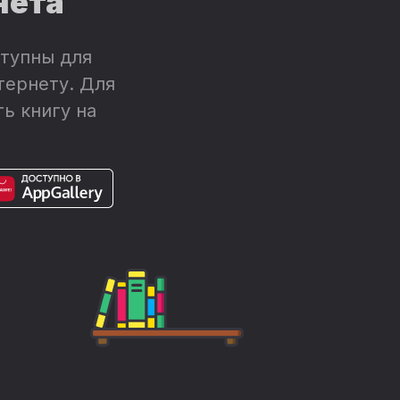
нета
тупны для
тернету. Для
ь книгу на