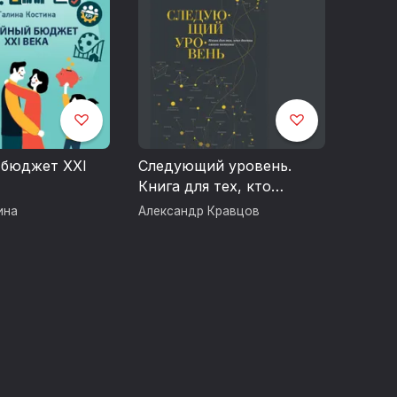
 бюджет XXI
Следующий уровень.
Книга для тех, кто
достиг своего потолка
ина
Александр Кравцов