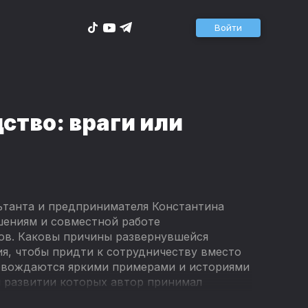
Войти
ство: враги или
льтанта и предпринимателя Константина
ениям и совместной работе
ов. Каковы причины развернувшейся
я, чтобы придти к сотрудничеству вместо
овождаются яркими примерами и историями
и развитии которых автор принимал