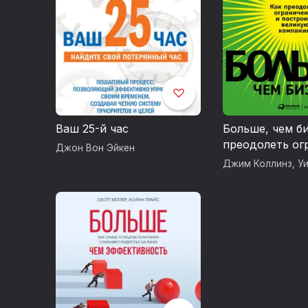
Ваш 25-й час
Больше, чем би
преодолеть ог
Джон Вон Эйкен
и построить в
Джим Коллинз
,
У
компанию