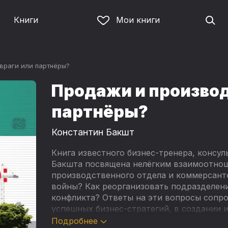
Книги
Мои книги
враги или партнёры?
Продажи и производ
партнёры?
Константин Бакшт
Книга известного бизнес-тренера, консу
Бакшта посвящена нелёгким взаимоотнош
производственного отдела и коммерсант
войны? Как реорганизовать подразделени
конфликта? Ответы на эти вопросы сопр
успешных бизнес-стратегий, в создании 
непосредственное участие.
Подробнее