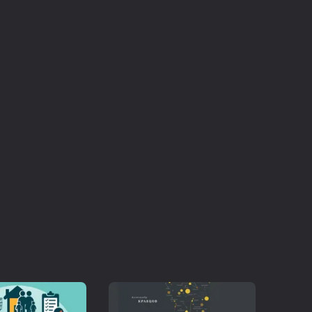
одителям как коммерческих, так и
е тем, кто только создаёт свой первый