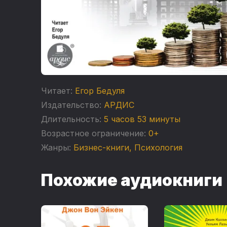
Читает:
Егор Бедуля
Издательство:
АРДИС
Длительность:
5 часов 53 минуты
Возрастное ограничение:
0+
Жанры:
Бизнес-книги
,
Психология
Похожие аудиокниги