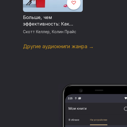
Больше, чем
эффективность: Как
самые успешные
Скотт Келлер
,
Колин Прайс
компании сохраняют
лидерство на рынке
Другие аудиокниги жанра →