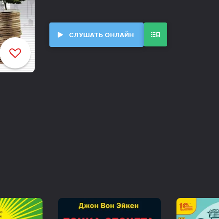
Книга адресована собственникам и руков
производственных подразделений, а такж
бизнес-проект.
СЛУШАТЬ ОНЛАЙН
От автора
00:00
Глава 1. Священная война коммерсантов и производства. Раздел 1. Мой опыт боевых действий
15:27
Глава 1. Раздел 2. Почему технари всегда виноваты
26:17
Глава 1. Раздел 3. Почему коммерсанты не могут выиграть войну
38:40
Глава 1. Раздел 4. Паритета не будет!
46:01
Глава 1. Раздел 5. Реорганизация технических подразделений
01:00:01
Глава 2. Продажи и переговоры
02:08:19
Глава 2. Раздел 1. У нас лучший товар, почему же его не покупают?
02:09:20
Глава 2. Раздел 2. Новейший товар и новые продвинутые технологии
02:12:51
Глава 2. Раздел 3. Как зависит спрос от цены
02:14:56
Глава 2. Раздел 4. Принцип кинотеатра
02:21:14
Глава 2. Раздел 5. Продажа дорогих и эксклюзивных товаров и услуг
02:26:36
Глава 2. Раздел 6. Две цели переговоров: у коммерсанта и у клиента
02:30:24
Глава 2. Раздел 7. Два этапа переговоров о цене
02:32:24
Глава 2. Раздел 8. Продажа технически сложных товаров и услуг
02:35:30
Глава 3. Взаимодействие продаж и производства
02:50:30
Глава 4. Защита от конкурентов. VIP-программа
03:02:26
Глава 4. Раздел 1. Как теряют клиентов лидеры рынка
03:04:16
Глава 4. Раздел 2. Цели VIP-программы
03:11:04
Глава 4. Раздел 3. План проведения VIP-программы
03:12:22
Глава 4. Раздел 4. Результаты VIP-программы
03:26:31
Глава 5. Как набирать кадры с открытого рынка труда. Раздел 1. Почему традиционные методы набора кадров неэффективны
03:29:17
Глава 5. Раздел 2. Принципы эффективного набора кадров: конкурс и дефицит
03:36:44
Глава 5. Раздел 3. Альтернативный вариант: вербовка
04:00:36
Глава 6. Разработка системы оплаты труда от ключевых результатов. Раздел 1. Технология разработки сдельной системы оплаты труда
04:23:30
Глава 6. Раздел 2. Волчья жизнь: сага о сдельной оплате труда коммерсантов
04:36:17