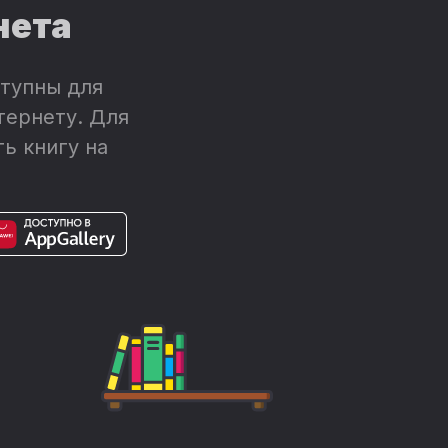
нета
тупны для
тернету. Для
ь книгу на