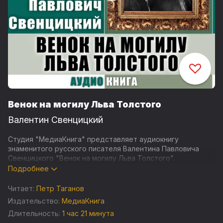
Венок на могилу Льва Толстого
Валентин Свенцицкий
Студия "МедиаКнига" представляет аудиокнигу
знаменитого русского писателя Валентина Павловича
Свенцицкого "Венок на могилу Льва Толстого".
Подробнее
"Лев Толстой 28 октября велел заложить лошадей и
вместе с доктором Маковецким уехал в Шокино, откуда
Читает:
Петр Таганов
по железной дороге отправился на юг. В оставленной на
Издательство:
МедиаКнига
имя жены записке Толстой пишет, что его тяготит
Длительность:
1 час 21 минута
обстановка жизни, просит не делать попыток отыскивать