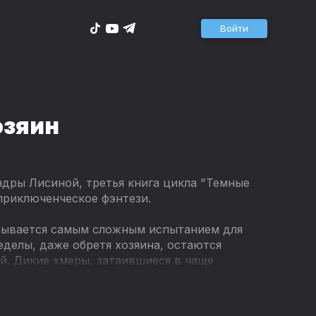
Войти
озяин
ндры Лисиной, третья книга цикла "Темные
приключенческое фэнтези.
азывается самым сложным испытанием для
еделы, даже обретя хозяина, остаются
й. Дикие хмеры, затаившиеся в чаще
овитая мошкара… Но они тревожат Таррэна
Ее ненависть по-прежнему сильна, а сердце
того леса. Однако, когда перед эльфом