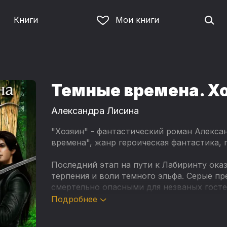
Книги
Мои книги
Темные времена. Х
Александра Лисина
"Хозяин" - фантастический роман Алекса
времена", жанр героическая фантастика, 
Последний этап на пути к Лабиринту ок
терпения и воли темного эльфа. Серые пр
смертельно опасными для незваных госте
пересмешники, плотоядные деревья и яд
Подробнее
гораздо меньше, чем присутствие Белки. 
неприступно так же, как и сердце Прокля