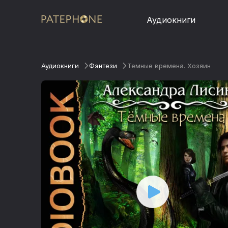
Аудиокниги
Аудиокниги
Фэнтези
Темные времена. Хозяин