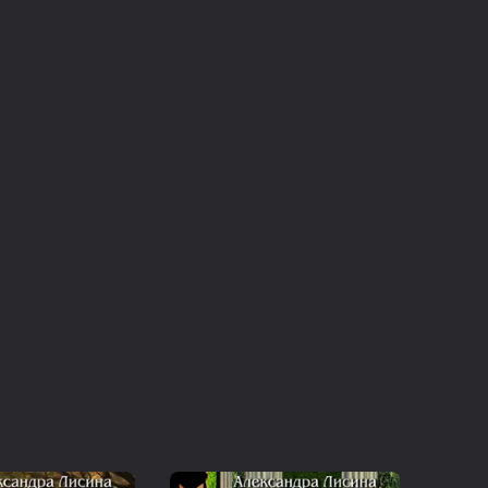
 Гончую, он не колеблется ни мгновения. И
ет все.