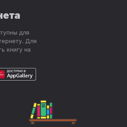
нета
тупны для
тернету. Для
ь книгу на