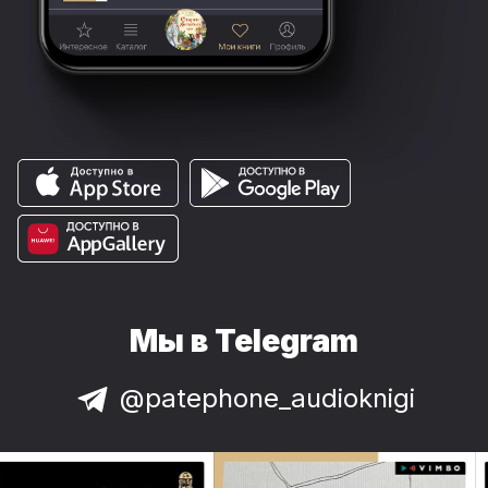
Мы в Telegram
@patephone_audioknigi