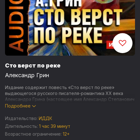
Сто верст по реке
Александр Грин
Издание содержит повесть «Сто верст по реке»
выдающегося русского писателя-романтика ХХ века
Александра Грина (настоящее имя Александр Степанович
Гриневский
[1880—1932]).
Подробнее
Произведение включено в программы
5—11 классов
Издательство:
ИДДК
средней школы всех уровней обучения.
Длительность:
1 час 39 минут
Возрастное ограничение:
12+