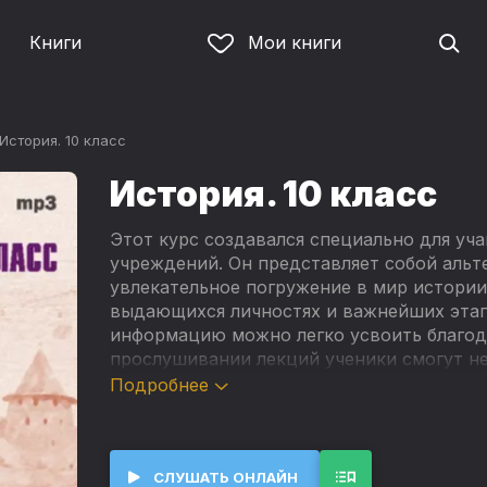
Книги
Мои книги
История. 10 класс
История. 10 класс
Этот курс создавался специально для уч
учреждений. Он представляет собой альт
увлекательное погружение в мир истории
выдающихся личностях и важнейших этап
информацию можно легко усвоить благод
прослушивании лекций ученики смогут не
но и получить дополнительные знания.
Подробнее
В состав курса входит 30 глав. К каждой
текстовом и аудиоформатах. Среди тем, 
происхождение человечества и первые го
СЛУШАТЬ ОНЛАЙН