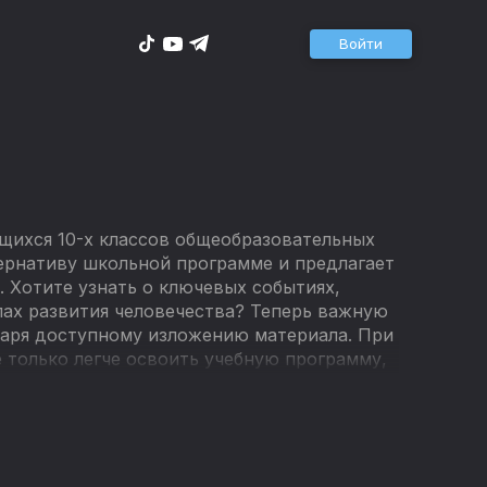
Войти
ащихся 10-х классов общеобразовательных
ернативу школьной программе и предлагает
. Хотите узнать о ключевых событиях,
ах развития человечества? Теперь важную
аря доступному изложению материала. При
 только легче освоить учебную программу,
 из них представлена информация в
затронутых в курсе, можно выделить:
сударства, величие и упадок Римской