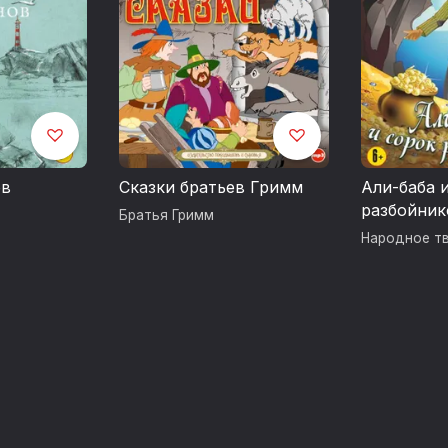
ов
Сказки братьев Гримм
Али-баба 
разбойник
Братья Гримм
Народное т