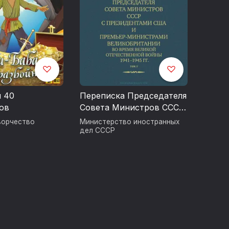
и 40
Переписка Председателя
ов
Совета Министров СССР
с Президентами США и
ворчество
Министерство иностранных
Премьер-Министрами
дел СССР
Великобритании во
время Великой
Отечественной войны
1941–1945 гг. Том 2