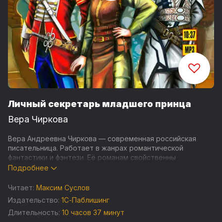
Личный секретарь младшего принца
Вера Чиркова
Вера Андреевна Чиркова — современная российская
писательница. Работает в жанрах романтической
фантастики и фэнтези. Её романам свойственны
динамичные сюжеты, лёгкость повествования,
Подробнее
хитросплетения детективных линий и юмор.
Читает:
Максим Суслов
Вашему вниманию предлагается заглавная книга цикла
Издательство:
1С-Паблишинг
«Личный секретарь», повествующего о дворцовых
Длительность:
10 часов 37 минут
интригах в стране Леодии. Юная девушка Иллира ле