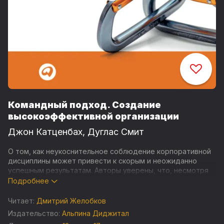
Командный подход. Создание
высокоэффективной организации
Джон Катценбах
,
Дуглас Смит
О том, как неукоснительное соблюдение корпоративной
дисциплины может привести к скорым и неожиданно
успешным результатам. Авторы уверены, что, несмотря
на отсутствие неопровержимых эмпирических
Подробнее
доказательств того, команды обеспечивают более
высокие результаты эффективнее, чем не организованные
Читает:
Дмитрий Желобков
в команды группы.
Издательство:
Альпина Диджитал