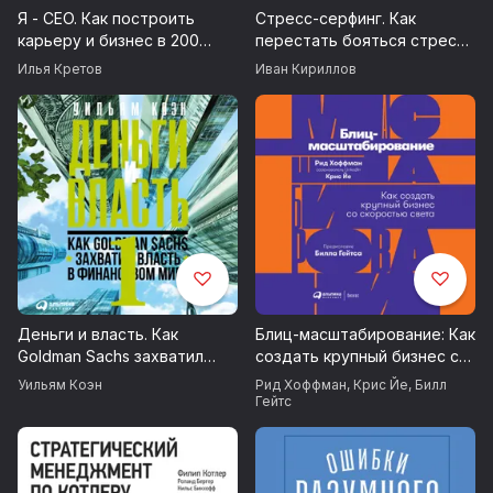
Я - CEO. Как построить
Стресс-серфинг. Как
карьеру и бизнес в 200
перестать бояться стресса
странах и прожить 30 000
и обратить его себе на
Илья Кретов
Иван Кириллов
дней счастливо
пользу
Деньги и власть. Как
Блиц-масштабирование: Как
Goldman Sachs захватил
создать крупный бизнес со
власть в финансовом мире.
скоростью света
Уильям Коэн
Рид Хоффман
,
Крис Йе
,
Билл
Часть 1
Гейтс