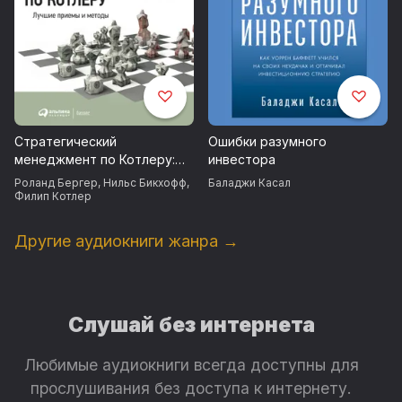
Стратегический
Ошибки разумного
менеджмент по Котлеру:
инвестора
Лучшие приемы и методы
Роланд Бергер
,
Нильс Бикхофф
,
Баладжи Касал
Филип Котлер
Другие аудиокниги жанра →
Слушай без интернета
Любимые аудиокниги всегда доступны для
прослушивания без доступа к интернету.