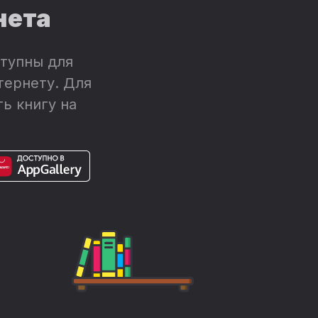
нета
тупны для
тернету. Для
ь книгу на