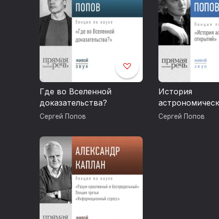
Где во Вселенной
История
доказательства?
астрономичес
открытий
Сергей Попов
Сергей Попов