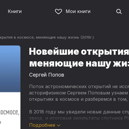
Книги
Мои книги
рытия в космосе, меняющие нашу жизнь (2019г.)
Новейшие открытия 
меняющие нашу жизн
Сергей Попов
Поток астрономических открытий не иссяк
асторифизиком Сергеем Поповым узнаем
открытиях в космосе и разберемся в том,
В 2018 году мы увидели новые данные сп
звезд, и итоговые результаты спутника P
важных в космологии.
Подробнее