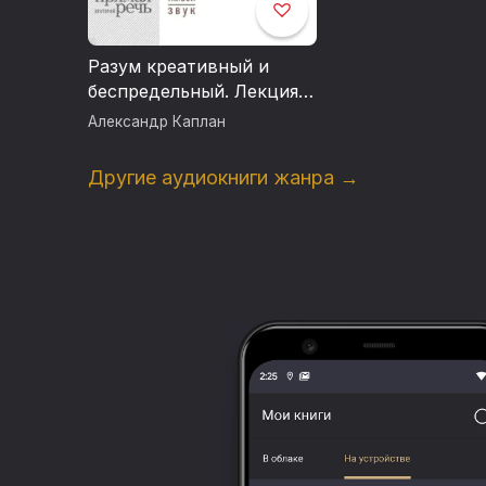
Разум креативный и
беспредельный. Лекция
третья.
Александр Каплан
Информационный стресс
Другие аудиокниги жанра →