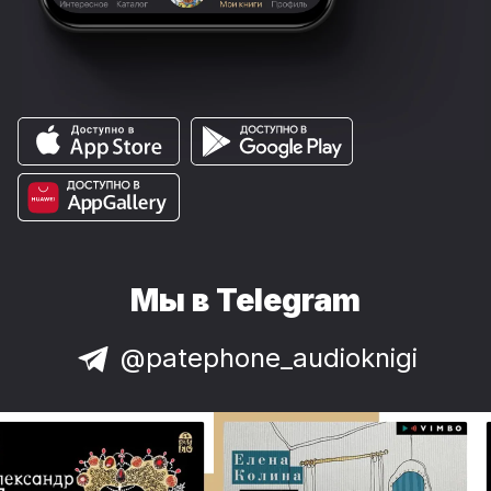
Мы в Telegram
@patephone_audioknigi