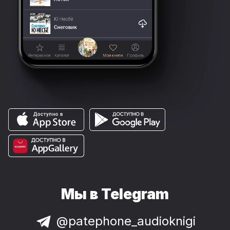
Мы в Telegram
@patephone_audioknigi