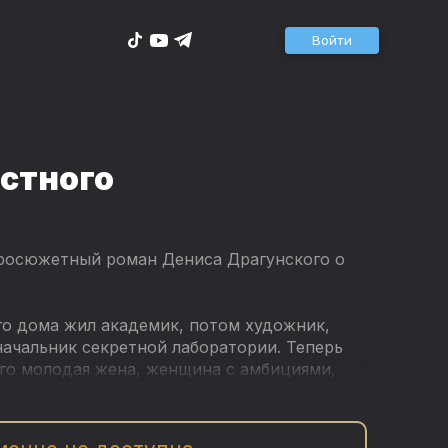
Войти
стного
тросюжетный роман Дениса Драгунского о
го дома жил академик, потом художник,
начальник секретной лаборатории. Теперь
Его молодая жена, женщина с амбициями,
ях. В сплетении судеб и событий
 творчестве и шпионаже, об изменах и
звращениях, и о силе художественного