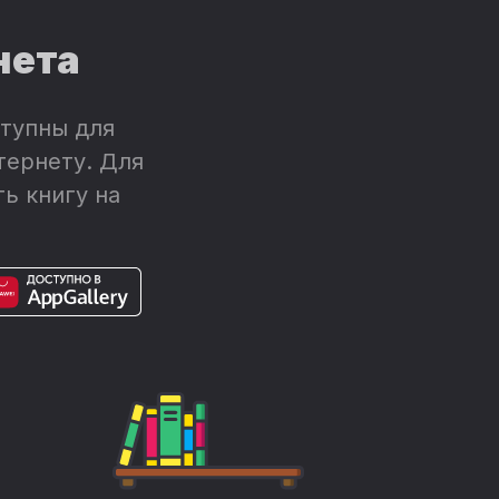
нета
тупны для
тернету. Для
ь книгу на