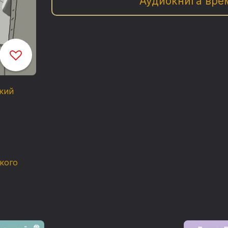
Аудиокнига вре
вымысла, который иногда побеждает саму
Пресса о книге:
«Хроника жизни советского художника-ко
героев Драгунского, личная жизнь с блес
кий
великолепные подробности живописного 
узнаваемые прототипы, масса мгновенно 
быт советской богемы, элиты и рядовой 
в такую невыносимо тоскливую историю 
горькой и безнадежной страсти, что мес
«Новый роман Дениса Драгунского удивит
кого
трудно сочетаемые элементы. Если бы Фел
вероятно, у него получилось бы нечто п
разворачивается в грандиозную метафору