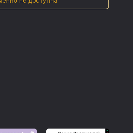
менно не доступна
 реальность.
нформиста, напряженная, как всегда у
тяще написанной эротикой, но главное —
мастерства… Почти у всех героев есть
узнаваемых деталей, разговоров, слухов,
интеллигенции — а все вместе складывается
любви и молодости, в такую летопись
тами выть хочется». Дитрий Быков
елен тем, что гармонично сочетает в себе
лини в своё время снял фильм в Голливуде,
охожее… Караван захватывающих историй
 советской жизни». Ольга Бугославская