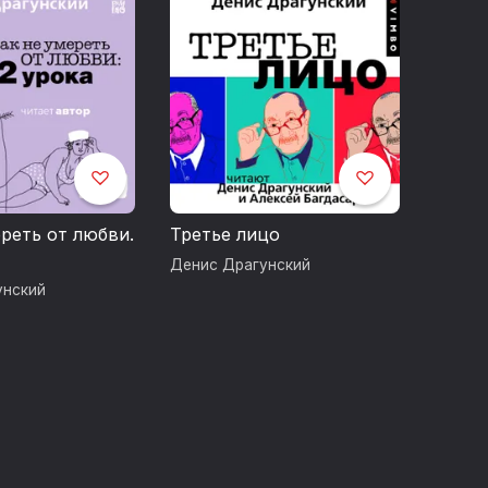
ром «Вимбо»
ереть от любви.
Третье лицо
Денис Драгунский
в
унский