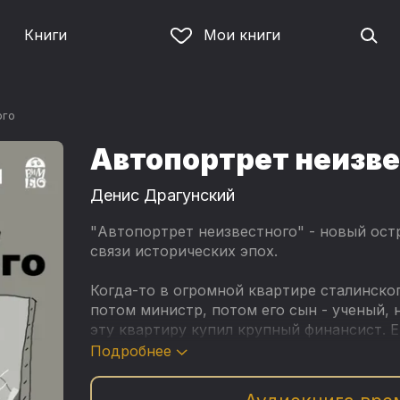
Книги
Мои книги
ого
Автопортрет неизве
Денис Драгунский
"Автопортрет неизвестного" - новый ос
связи исторических эпох.
Когда-то в огромной квартире сталинско
потом министр, потом его сын - ученый, 
эту квартиру купил крупный финансист. 
решила написать роман обо всех этих люд
Подробнее
разворачиваются таинственные истории о
незаконных детях, об исчезновениях и во