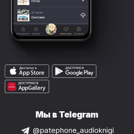
Мы в Telegram
@patephone_audioknigi