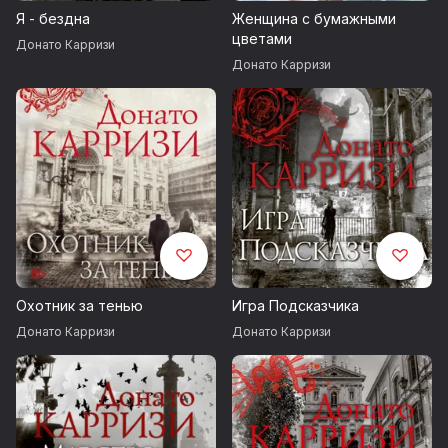
© И. Заславская, перевод, 2018
Я - бездна
Женщина с бумажными
цветами
Донато Карризи
© Издание на русском языке, оформление.
Донато Карризи
ООО «Издательская Группа „Азбука-Аттикус“», 2018
Издательство АЗБУКА®
Охотник за тенью
Игра Подсказчика
Донато Карризи
Донато Карризи