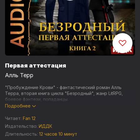
Первая аттестация
Алль Терр
"Пробуждение Крови" - фантастический роман Алль
Терра, вторая книга цикла "Безродный", жанр LitRPG,
боевое фэнтези, попаданцы.
Подробнее
Путь к Руинам и первой аттестации новобранца лежит
через Форпост, официально – единственное поселение
Читает:
Fan 12
людей на континенте. Только вот люди там собрались
Издательство:
ИДДК
такие, что не прижились ни в одном клане или были
Длительность:
12 часов 10 минут
изгнаны. И нравы царят соответствующие. Там правят