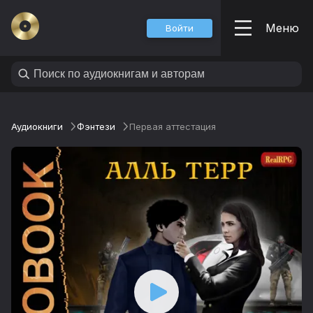
Меню
Войти
Аудиокниги
Фэнтези
Первая аттестация