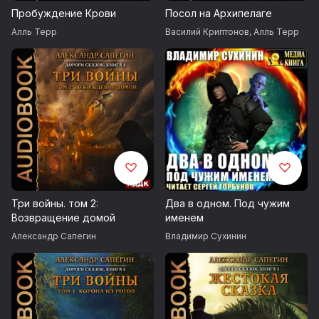
Пробуждение Крови
Посол на Архипелаге
Запись 2019 г.
Алль Терр
Василий Криптонов
,
Алль Терр
Возрастные ограничения 18+
© Терр Алль
© ИДДК
Три войны. том 2:
Два в одном. Под чужим
Возвращение домой
именем
Александр Сапегин
Владимир Сухинин