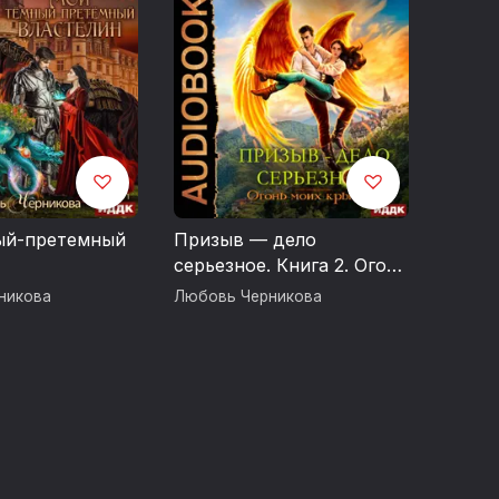
ый-претемный
Призыв — дело
серьезное. Книга 2. Огонь
моих крыльев
никова
Любовь Черникова