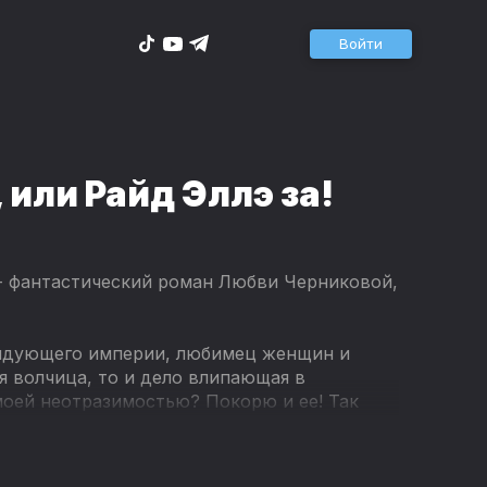
Войти
 или Райд Эллэ за!
" - фантастический роман Любви Черниковой,
андующего империи, любимец женщин и
я волчица, то и дело влипающая в
 моей неотразимостью? Покорю и ее! Так
бросил меня к ее стройным ногам. Теперь
ратора и разобраться с чувствами.