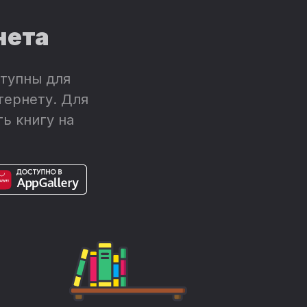
нета
тупны для
тернету. Для
ь книгу на