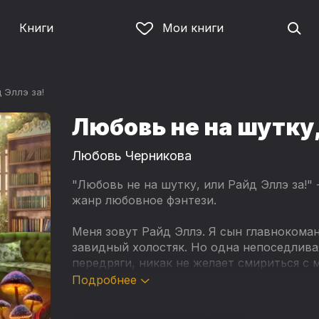
Книги
Мои книги
 Эллэ за!
Любовь не на шутку,
Любовь Черникова
"Любовь не на шутку, или Райд Эллэ за!
жанр любовное фэнтези.
Меня зовут Райд Эллэ. Я сын главноком
завидный холостяк. Но одна непоседлива
передряги, никак не желает смириться с
думал я, пока синдром истинной пары не 
Подробнее
мы вместе пытаемся выжить, спасти импе