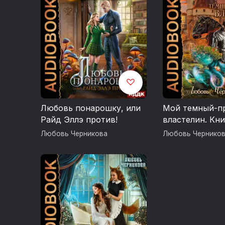
Любовь понарошку, или
Мой темный-п
Райд Эллэ против!
властелин. Кни
Любовь Черникова
Любовь Чернико