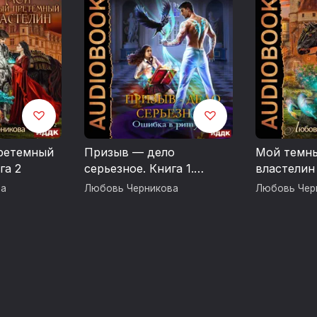
Возрастные ограничения 16+
© Черникова Любовь
© ИДДК
ретемный
Призыв — дело
Мой темн
га 2
серьезное. Книга 1.
властелин
Ошибка в ритуале
ва
Любовь Черникова
Любовь Чер