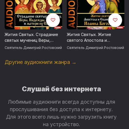
Жития Святых. Страдание
Жития Святых. Житие
святых мучениц Веры,
святого Апостола и
Надежды, Любви и матери
Евангелиста Иоанна
Святитель Димитрий Ростовский
Святитель Димитрий Ростовский
их Софии
Богослова
Другие аудиокниги жанра →
Слушай без интернета
Любимые аудиокниги всегда доступны для
прослушивания без доступа к интернету.
Для этого всего лишь нужно загрузить книгу
на устройство.