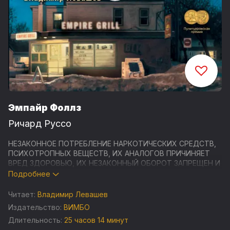
Эмпайр Фоллз
Ричард Руссо
НЕЗАКОННОЕ ПОТРЕБЛЕНИЕ НАРКОТИЧЕСКИХ СРЕДСТВ,
ПСИХОТРОПНЫХ ВЕЩЕСТВ, ИХ АНАЛОГОВ ПРИЧИНЯЕТ
ВРЕД ЗДОРОВЬЮ, ИХ НЕЗАКОННЫЙ ОБОРОТ ЗАПРЕЩЕН И
ВЛЕЧЕТ УСТАНОВЛЕННУЮ ЗАКОНОДАТЕЛЬСТВОМ
Подробнее
ОТВЕТСТВЕННОСТЬ
Читает:
Владимир Левашев
Ричард Руссо «Эмпайр Фоллз» - обладатель
Издательство:
ВИМБО
Пулитцеровской премии, «последний великий
Длительность:
25 часов 14 минут
американский роман XX века».