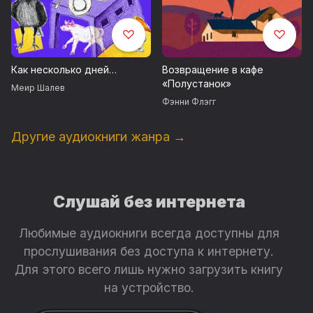
нити повествования превращаются в натянутые струны,
вы то лихорадочно листаете страницы, то испытываете
настоятельную необходимость притормозить и
вчитаться». The New York Times Book Review
Как несколько дней…
Возвращение в кафе
«Персонажи романа Руссо встают перед нами как
«Полустанок»
живые… Крепкий коктейль из драмы, комедии и
Меир Шалев
наболевших вопросов». The Washington Post
Фэнни Флэгг
Возрастное ограничение 18+
Другие аудиокниги жанра →
Внимание! Фонограмма содержит нецензурную брань.
Слушай без интернета
© Richard Russo, 2001
Любимые аудиокниги всегда доступны для
© Елена Полецкая, перевод, 2018
прослушивания без доступа к интернету.
© Андрей Бондаренко, оформление, 2018
Для этого всего лишь нужно загрузить книгу
© ООО «Издательский Дом Фантом Пресс», издание, 2018
на устройство.
Запись произведена продюсерским центром «Вимбо»