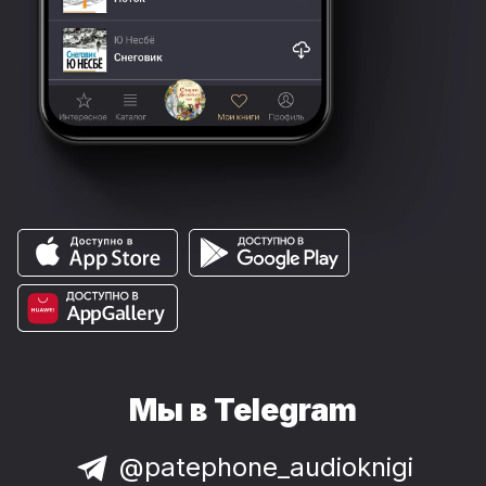
Мы в Telegram
@patephone_audioknigi