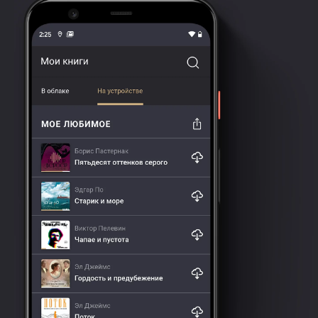
©&℗ Продюсерский центр “Вимбо”, 2019
Продюсеры: Вадим Бух, Михаил Литваков