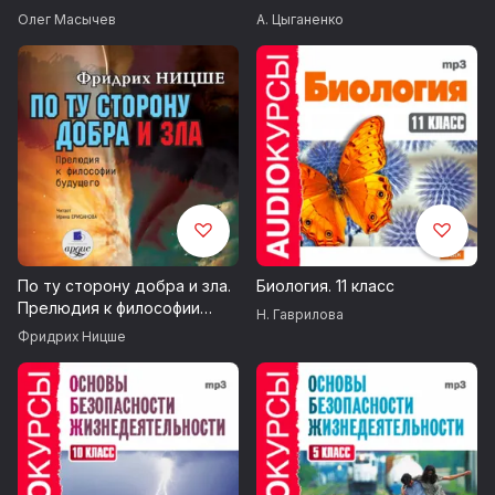
зависимость?
Олег Масычев
А. Цыганенко
По ту сторону добра и зла.
Биология. 11 класс
Прелюдия к философии
Н. Гаврилова
будущего
Фридрих Ницше