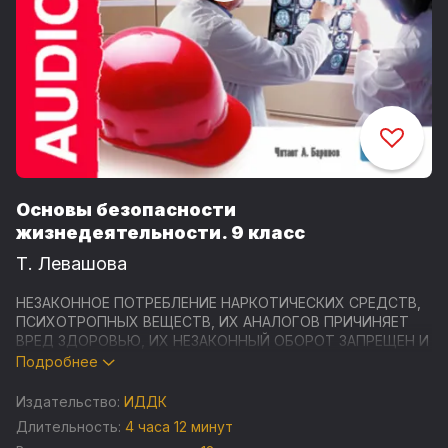
Основы безопасности
жизнедеятельности. 9 класс
Т. Левашова
НЕЗАКОННОЕ ПОТРЕБЛЕНИЕ НАРКОТИЧЕСКИХ СРЕДСТВ,
ПСИХОТРОПНЫХ ВЕЩЕСТВ, ИХ АНАЛОГОВ ПРИЧИНЯЕТ
ВРЕД ЗДОРОВЬЮ, ИХ НЕЗАКОННЫЙ ОБОРОТ ЗАПРЕЩЕН И
ВЛЕЧЕТ УСТАНОВЛЕННУЮ ЗАКОНОДАТЕЛЬСТВОМ
Подробнее
ОТВЕТСТВЕННОСТЬ
Издательство:
ИДДК
Аудиокурс «Основы безопасности жизнедеятельности.
Длительность:
4 часа 12 минут
9 класс» охватывает основные разделы изучения