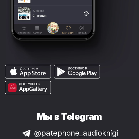
Мы в Telegram
@patephone_audioknigi