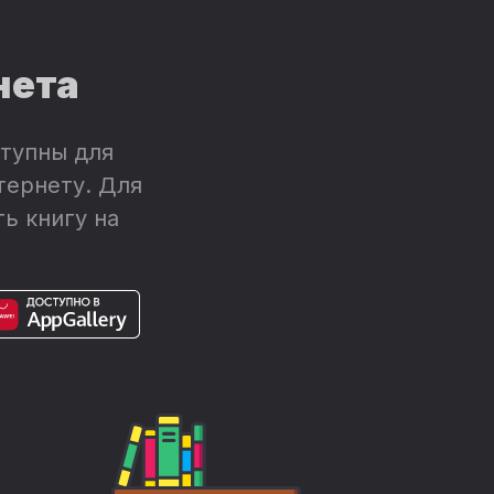
нета
тупны для
тернету. Для
ь книгу на