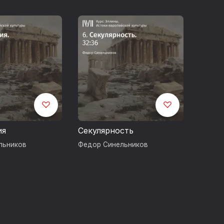
ия
Секулярность
льников
Федор Синельников