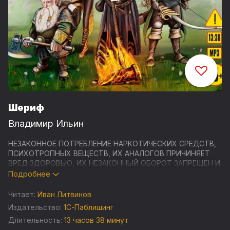
Шериф
Владимир Ильин
НЕЗАКОННОЕ ПОТРЕБЛЕНИЕ НАРКОТИЧЕСКИХ СРЕДСТВ,
ПСИХОТРОПНЫХ ВЕЩЕСТВ, ИХ АНАЛОГОВ ПРИЧИНЯЕТ
ВРЕД ЗДОРОВЬЮ, ИХ НЕЗАКОННЫЙ ОБОРОТ ЗАПРЕЩЕН И
ВЛЕЧЕТ УСТАНОВЛЕННУЮ ЗАКОНОДАТЕЛЬСТВОМ
Подробнее
ОТВЕТСТВЕННОСТЬ
Читает:
Иван Литвинов
Владимир Алексеевич Ильин — современный писатель-
Издательство:
1С-Паблишинг
фантаст, обладающий ярким, узнаваемым стилем. В
Длительность:
13 часов 38 минут
созданных им фантастических мирах всегда есть место