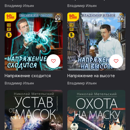
Владимир Ильин
Владимир Ильин
Исполняет Иван Литвинов
Производство студии MDM-Vision
Генеральный продюсер Андрей Лобзов
Режиссёр Виктория Козельцева
Продюсер постпродакшн Наталья Табачная
Использована композиция «Beginning» с сайта:
http://audionautix.com
Напряжение сходится
Напряжение на высоте
Запись 2017 года
Владимир Ильин
Владимир Ильин