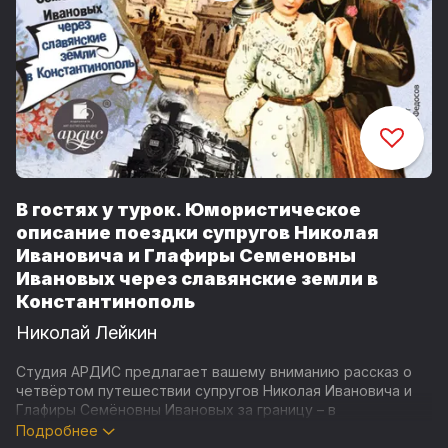
В гостях у турок. Юмористическое
описание поездки супругов Николая
Ивановича и Глафиры Семеновны
Ивановых через славянские земли в
Константинополь
Николай Лейкин
Студия АРДИС предлагает вашему вниманию рассказ о
четвёртом путешествии супругов Николая Ивановича и
Глафиры Семёновны Ивановых за границу – в
Константинополь, известный нынешним поколениям как
Подробнее
Стамбул.