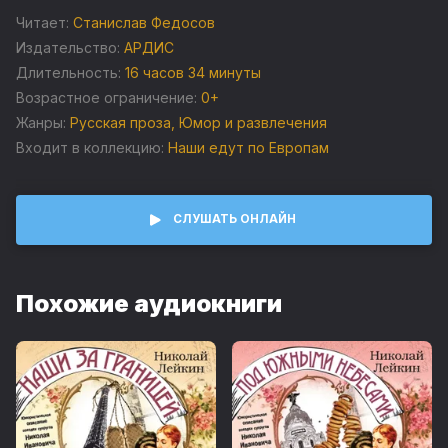
Читает:
Станислав Федосов
Супруги, знакомые слушателям по книгам «Наши за
Издательство:
АРДИС
границей», «Под южными небесами» и «Где зреют
Длительность:
16 часов 34 минуты
апельсины», в своих поездках постоянно попадают в
уморительно смешные ситуации.
Возрастное ограничение:
0+
Жанры:
Русская проза
,
Юмор и развлечения
Входит в коллекцию:
Наши едут по Европам
СЛУШАТЬ ОНЛАЙН
Похожие аудиокниги