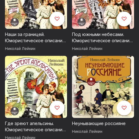
Наши за границей.
Под южными небесами.
Юмористическое описание
Юмористическое описание
поездки супругов Николая
поездки супругов Николая
Николай Лейкин
Николай Лейкин
Ивановича и Глафиры
Ивановича и Глафиры
Семеновны Ивановых в
Семеновны Ивановых в
Париж и обратно
Биарриц и Мадрид
Где зреют апельсины.
Неунывающие россияне
Юмористическое описание
Николай Лейкин
поездки супругов Николая
Николай Лейкин