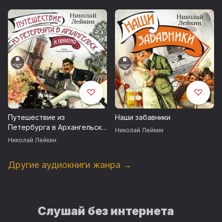
Ивановича и Глафиры
Семеновны Ивановых по
Ривьере и Италии
Путешествие из
Наши забавники
Петербурга в Архангельск
Николай Лейкин
и обратно
Николай Лейкин
Другие аудиокниги жанра →
Слушай без интернета