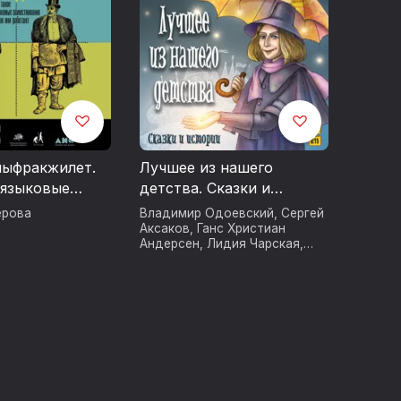
ныфракжилет.
Лучшее из нашего
 языковые
детства. Сказки и
ания и как они
истории
ерова
Владимир Одоевский
,
Сергей
Аксаков
,
Ганс Христиан
Андерсен
,
Лидия Чарская
,
Антоний Погорельский