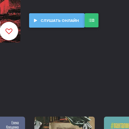
переживания, она утешает, она обеспечи
перед читателем удивительные особеннос
СЛУШАТЬ ОНЛАЙН
Глава 1. В поисках истоков
00:00
Глава 2. Как выглядят представления о сверхъестественном
01:58:57
Глава 3. Какой разум для этого нужен
03:36:41
Глава 4. Откуда взялись боги и духи
05:20:15
Глава 5. Почему боги и духи так важны?
06:39:52
Глава 6. Почему религия ведает вопросами смерти?
08:10:36
Глава 7. Почему возникли обряды
09:14:50
Глава 8. Откуда берутся религиозные доктрины, отчуждение и насилие
10:42:36
Глава 9. Почему люди верят
12:03:42