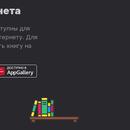
нета
тупны для
тернету. Для
ь книгу на