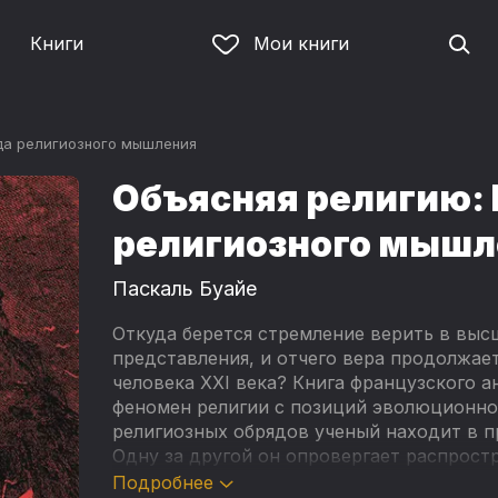
Книги
Мои книги
да религиозного мышления
Объясняя религию:
религиозного мышл
Паскаль Буайе
Откуда берется стремление верить в выс
представления, и отчего вера продолжае
человека XXI века? Книга французского 
феномен религии с позиций эволюционно
религиозных обрядов ученый находит в п
Одну за другой он опровергает распрос
— она возникла, чтобы объяснять непоня
Подробнее