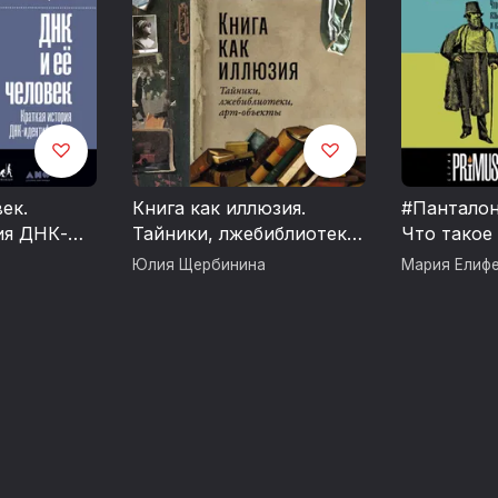
ек.
Книга как иллюзия.
#Пантало
ия ДНК-
Тайники, лжебиблиотеки,
Что такое
и
арт-объекты
заимствов
Юлия Щербинина
Мария Елиф
работают