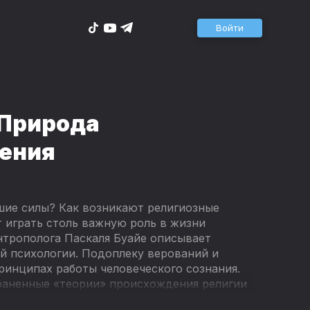
Войти
 Природа
ения
шие силы? Как возникают религиозные
т играть столь важную роль в жизни
антрополога Паскаля Буайе описывает
й психологии. Подоплеку верований и
ринципах работы человеческого сознания.
траненные «теории» происхождения религии
тные природные явления и личные