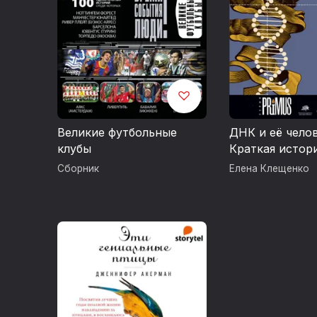
Великие футбольные
ДНК и её челов
клубы
Краткая истор
идентификаци
Сборник
Елена Клещенко