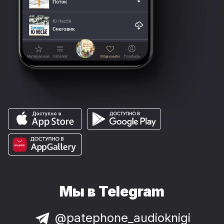
Мы в Telegram
@patephone_audioknigi