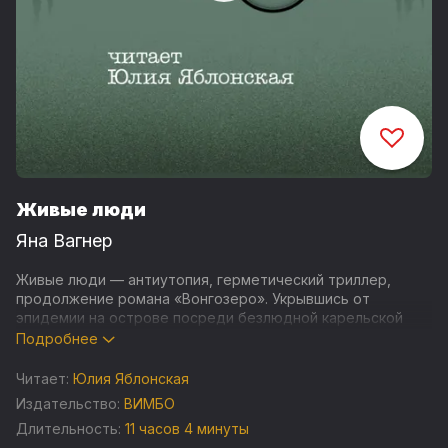
Живые люди
Яна Вагнер
Живые люди — антиутопия, герметический триллер,
продолжение романа «Вонгозеро». Укрывшись от
эпидемии на острове посреди безлюдной карельской
тайги, одиннадцать неприспособленных горожан
Подробнее
вынуждены выживать, добывать еду и защищаться от
внешних угроз. Герои отрезаны от мира и заперты
Читает:
Юлия Яблонская
наедине друг с другом, как пауки в банке. Спасительной
Издательство:
ВИМБО
дистанции больше не существует; им предстоит
Длительность:
11 часов 4 минуты
научиться принимать друг друга или погибнуть.