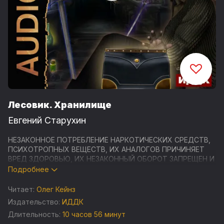
Лесовик. Хранилище
Евгений Старухин
НЕЗАКОННОЕ ПОТРЕБЛЕНИЕ НАРКОТИЧЕСКИХ СРЕДСТВ,
ПСИХОТРОПНЫХ ВЕЩЕСТВ, ИХ АНАЛОГОВ ПРИЧИНЯЕТ
ВРЕД ЗДОРОВЬЮ, ИХ НЕЗАКОННЫЙ ОБОРОТ ЗАПРЕЩЕН И
ВЛЕЧЕТ УСТАНОВЛЕННУЮ ЗАКОНОДАТЕЛЬСТВОМ
Подробнее
ОТВЕТСТВЕННОСТЬ
Читает:
Олег Кейнз
"Хранилище" - фантастический роман Евгения Старухина,
Издательство:
ИДДК
пятая книга цикла "Лесовик", жанр боевое фэнтези, LitRPG.
Длительность:
10 часов 56 минут