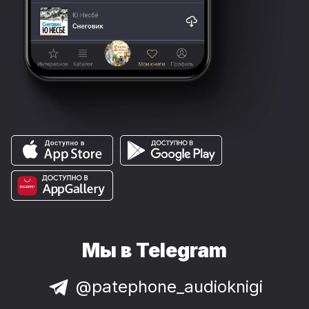
Мы в Telegram
@patephone_audioknigi