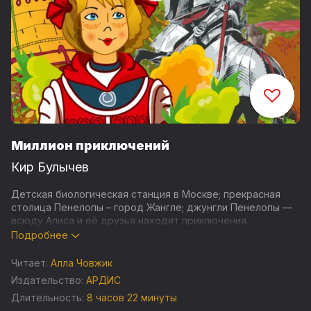
Миллион приключений
Кир Булычев
Детская биологическая станция в Москве; прекрасная
столица Пенелопы – город Жангле; джунгли Пенелопы —
всюду Алиса и её друзья находят приключения.
Подробнее
Спасают от саблезубого тигра питекантропа, выводят
гигантских комаров, сражаются на рыцарском турнире и
Читает:
Алла Човжик
разгадывают тайну рогатых собак.
Издательство:
АРДИС
Длительность:
8 часов 22 минуты