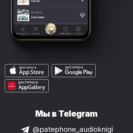
Мы в Telegram
@patephone_audioknigi