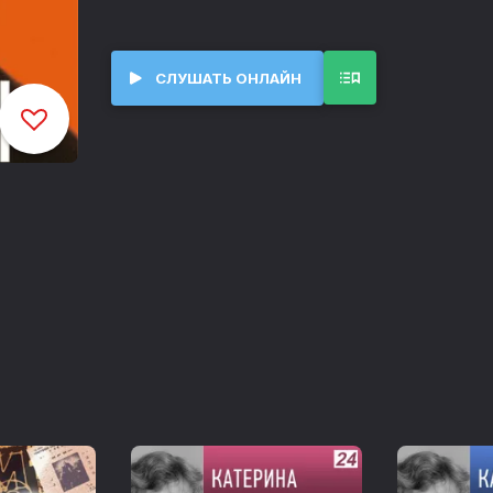
СЛУШАТЬ ОНЛАЙН
Предисловие
00:00
Часть 1. Мирная жизнь. Глава 1. Детство
07:23
Часть I. Мирная жизнь. Глава 2. Московский студент
25:55
Часть I. Мирная жизнь. Глава 3. Армия
37:42
Часть I. Мирная жизнь. Глава 4. Череда перемен
49:14
Часть II. Карабах. Глава 5. Начало освободительного движения
01:33:57
Часть II. Карабах. Глава 6. На грани войны
02:05:15
Часть II. Карабах. Глава 7. Партизанская война
03:03:42
Часть II. Карабах. Глава 8. Между эйфорией и отчаяньем
03:47:35
Часть II. Карабах. Глава 9. Перелом в ходе войны
06:12:04
Часть II. Карабах. Глава 10. От войны к мирному строительству
08:04:56
Часть III. Армения. Глава 11. Из президентов в президенты
08:31:28
Часть III. Армения. Глава 12. Выбираемся из экономических окопов
10:17:54
Часть III. Армения. Глава 13. Теракт в парламенте 27 октября
11:11:03
Часть III. Армения. Глава 14. Начало глубинных реформ
12:15:39
Часть III. Армения. Глава 15. В шаге от мирного договора
12:41:31
Часть III. Армения. Глава 16. Политические противостояния – политические союзы
13:19:30
Часть III. Армения. Глава 17. Качественный рывок в развитии экономики
13:50:32
Часть III. Армения. Глава 18. Внутренняя политика
15:15:31
Часть III. Армения. Глава 19. На пересечении интересов
15:37:52
Часть III. Армения. Глава 20. Образ жизни и стиль работы
16:24:01
Часть III. Армения. Глава 21. Осознанное решение уйти из политики
16:41:30
Часть III. Армения. Глава 22. Трагические события 2008 года
16:55:46
Часть III. Армения. Глава 23. Другая жизнь
17:54:59
P.S.
18:21:30