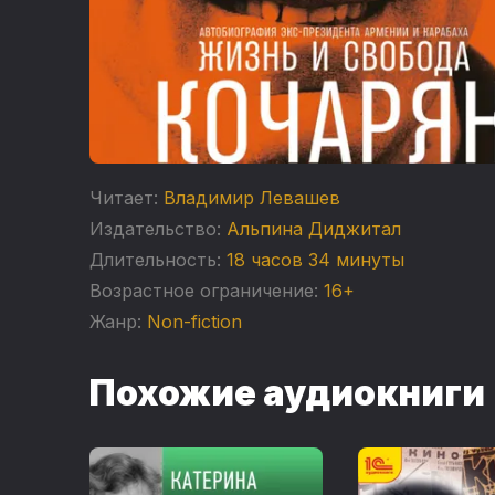
Читает:
Владимир Левашев
Издательство:
Альпина Диджитал
Длительность:
18 часов 34 минуты
Возрастное ограничение:
16+
Жанр:
Non-fiction
Похожие аудиокниги