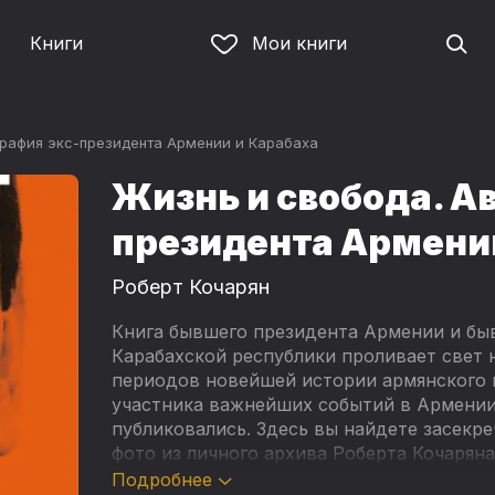
Книги
Мои книги
графия экс-президента Армении и Карабаха
Жизнь и свобода. А
президента Армени
Роберт Кочарян
Книга бывшего президента Армении и бы
Карабахской республики проливает свет 
периодов новейшей истории армянского н
участника важнейших событий в Армении 
публиковались. Здесь вы найдете засекр
фото из личного архива Роберта Кочаряна
Подробнее