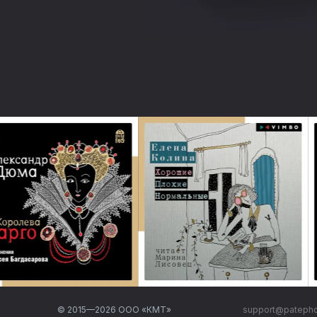
© 2015—
2026
ООО «КМТ»
support@pateph