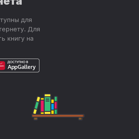
нета
тупны для
тернету. Для
ь книгу на