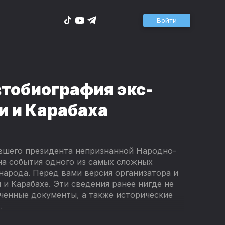
Войти
втобиография экс-
и и Карабаха
вшего президента непризнанной Народно-
на события одного из самых сложных
арода. Перед вами версия организатора и
и Карабахе. Эти сведения ранее нигде не
еченные документы, а также исторические
.