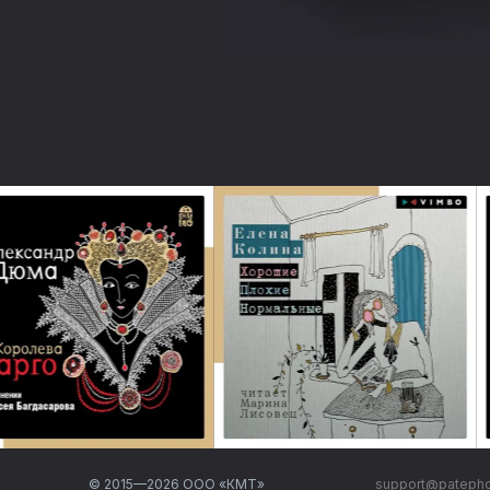
© 2015—
2026
ООО «КМТ»
support@pateph