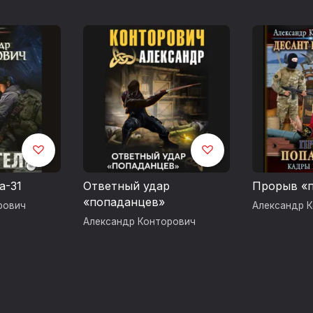
а-31
Ответный удар
Прорыв «
«попаданцев»
рович
Александр 
Александр Конторович