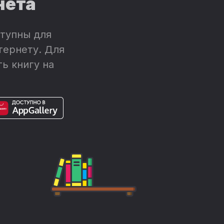
нета
тупны для
тернету. Для
ь книгу на