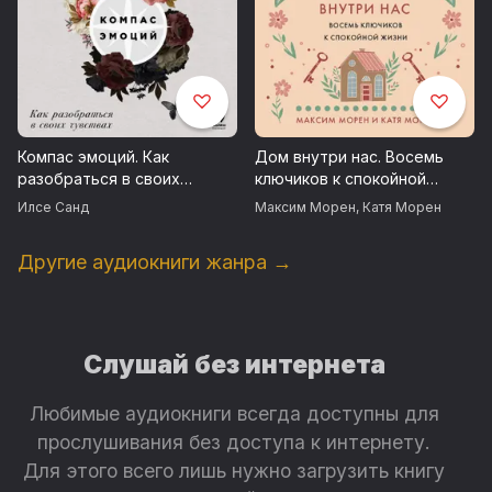
Компас эмоций. Как
Дом внутри нас. Восемь
разобраться в своих
ключиков к спокойной
чувствах
жизни
Илсе Санд
Максим Морен
,
Катя Морен
Другие аудиокниги жанра →
Слушай без интернета
Любимые аудиокниги всегда доступны для
прослушивания без доступа к интернету.
Для этого всего лишь нужно загрузить книгу