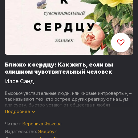
Близко к сердцу: Как жить, если вы
слишком чувствительный человек
Илсе Санд
Высокочувствительные люди, или «новые интроверты», –
так называют тех, кто острее других реагируют на шум
или суету, быстро устают от общества и любят
уединение. Эти люди тонко чувствуют мир и обращают
Подробнее
внимание на мельчайшие детали, поэтому из них нередко
получаются прекрасные поэты, художники и писатели.
Читает:
Вероника Язькова
Однако жить среди других им тяжело: слишком часто
Издательство:
Эвербук
приходится оправдываться за свою усталость и