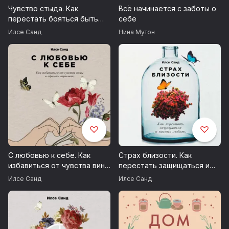
Чувство стыда. Как
Всё начинается с заботы о
перестать бояться быть
себе
неправильно воспринятым
Илсе Санд
Нина Мутон
С любовью к себе. Как
Страх близости. Как
избавиться от чувства вины
перестать защищаться и
и обрести гармонию
начать любить
Илсе Санд
Илсе Санд