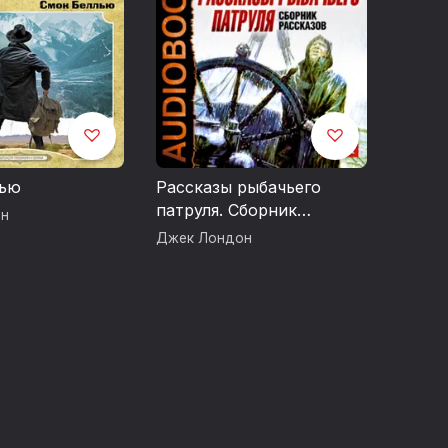
лью
Рассказы рыбачьего
патруля. Сборник
он
ондона: «Мартин Иден», «Белый клык»,
рассказов
Джек Лондон
еются».