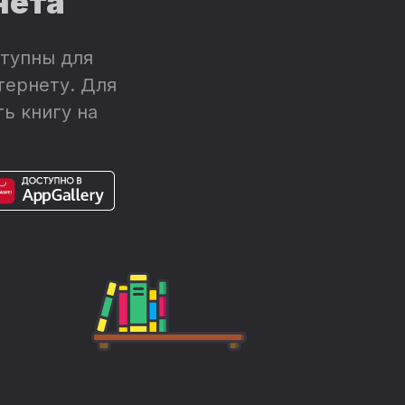
нета
тупны для
тернету. Для
ь книгу на