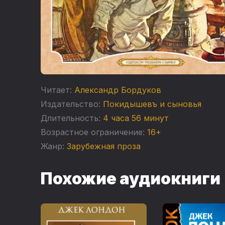
Читает:
Александр Бордуков
Издательство:
Покидышевъ и сыновья
Длительность:
4 часа 56 минут
Возрастное ограничение:
16+
Жанр:
Зарубежная проза
Похожие аудиокниги