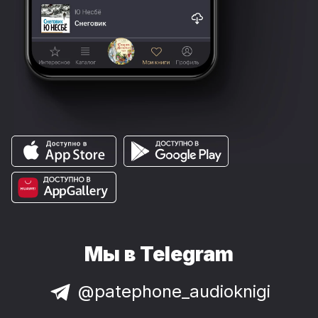
Мы в Telegram
@patephone_audioknigi