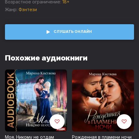
Бардок – властный, надменный Смотрящий. И Сесилия
Возрастное ограничение:
18+
Клади – девушка, что отчаянно пытается убежать от
Жанр:
Фэнтези
Судьбы. От себя. От своего предназначения… И от
демонического взгляда майстриса Бардока.
Запись 2019 г.
СЛУШАТЬ ОНЛАЙН
Возрастные ограничения 18+
© Кистяева Марина
Похожие аудиокниги
© ИДДК
Моя. Никому не отдам
Рожденная в пламени ночи