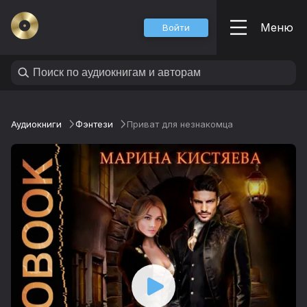
Меню
Войти
Аудиокниги
Фэнтези
Приват для незнакомца