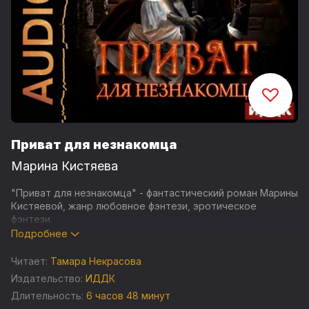
Приват для незнакомца
Марина Кистяева
"Приват для незнакомца" - фантастический роман Марины
Кистяевой, жанр любовное фэнтези, эротическое
фэнтези.
Подробнее
Входя в дом майстриса Алекса Бардока, Сесилия знала –
её жизнь может измениться… Но спускаясь вместе с ним
Читает:
Тамара Некрасова
в Темный Мир, она не догадывалась насколько. Они оба –
Издательство:
ИДДК
особенные. Алекс и Сесилия. Повязанные древней тайной,
Длительность:
6 часов 48 минут
они бы предпочли никогда в жизни не встречаться. Алекс