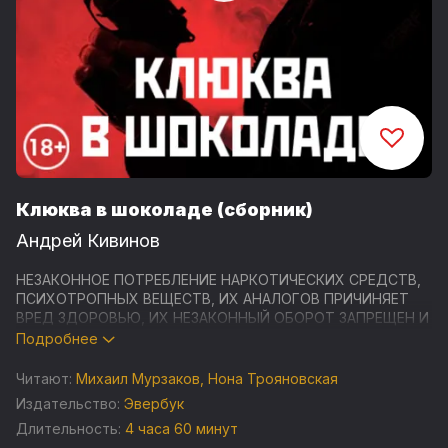
Клюква в шоколаде (сборник)
Андрей Кивинов
НЕЗАКОННОЕ ПОТРЕБЛЕНИЕ НАРКОТИЧЕСКИХ СРЕДСТВ,
ПСИХОТРОПНЫХ ВЕЩЕСТВ, ИХ АНАЛОГОВ ПРИЧИНЯЕТ
ВРЕД ЗДОРОВЬЮ, ИХ НЕЗАКОННЫЙ ОБОРОТ ЗАПРЕЩЕН И
ВЛЕЧЕТ УСТАНОВЛЕННУЮ ЗАКОНОДАТЕЛЬСТВОМ
Подробнее
ОТВЕТСТВЕННОСТЬ
Читают:
Михаил Мурзаков
,
Нона Трояновская
Детективные истории от мастера полицейских
Издательство:
Эвербук
расследований: сборник повестей и рассказов о
Длительность:
4 часа 60 минут
преступлениях, совершенных во имя любви.