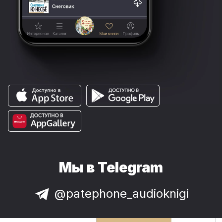
Мы в Telegram
@patephone_audioknigi