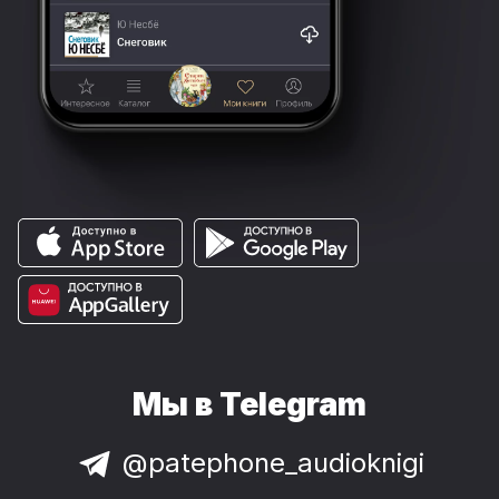
Мы в Telegram
@patephone_audioknigi