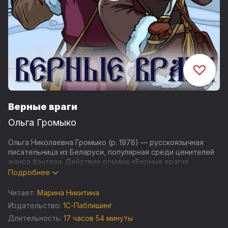
Верные враги
Ольга Громыко
Ольга Николаевна Громыко (р. 1978) — русскоязычная
писательница из Беларуси, популярная среди ценителей
жанра фэнтези. Действие романа «Верные враги»
происходит в хорошо знакомой почитателям её таланта
Подробнее
Белории, но задолго до событий, описанных в цикле о
ведьме Вольхе Редной.
Читает:
Марина Никитина
Издательство:
1С-Паблишинг
Случается, что неприятели становятся друзьями. Но
Длительность:
17 часов 54 минуты
долго ли продлится такая дружба? Герои книги, женщина-