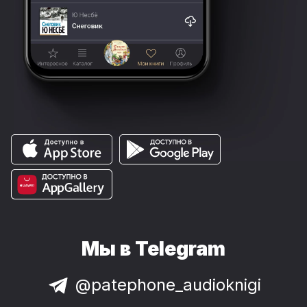
Мы в Telegram
@patephone_audioknigi