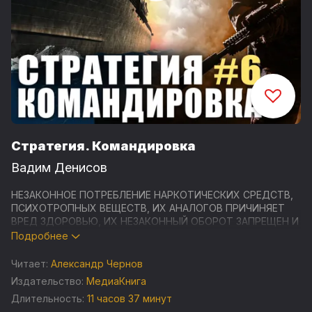
Стратегия. Командировка
Вадим Денисов
НЕЗАКОННОЕ ПОТРЕБЛЕНИЕ НАРКОТИЧЕСКИХ СРЕДСТВ,
ПСИХОТРОПНЫХ ВЕЩЕСТВ, ИХ АНАЛОГОВ ПРИЧИНЯЕТ
ВРЕД ЗДОРОВЬЮ, ИХ НЕЗАКОННЫЙ ОБОРОТ ЗАПРЕЩЕН И
ВЛЕЧЕТ УСТАНОВЛЕННУЮ ЗАКОНОДАТЕЛЬСТВОМ
Подробнее
ОТВЕТСТВЕННОСТЬ
Читает:
Александр Чернов
Студия "МедиаКнига" представляет "Стратегия.
Издательство:
МедиаКнига
Командировка" - шестую аудиокнигу серии "Стратегия"
Длительность:
11 часов 37 минут
популярного российского писателя Вадима Денисова.