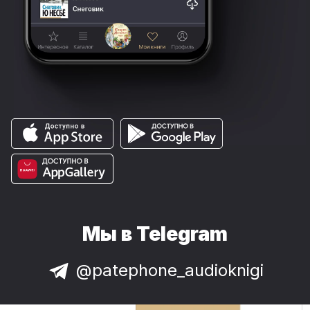
Мы в Telegram
@patephone_audioknigi