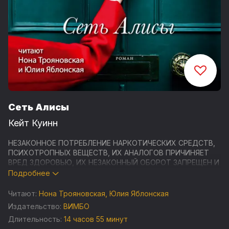
Сеть Алисы
Кейт Куинн
НЕЗАКОННОЕ ПОТРЕБЛЕНИЕ НАРКОТИЧЕСКИХ СРЕДСТВ,
ПСИХОТРОПНЫХ ВЕЩЕСТВ, ИХ АНАЛОГОВ ПРИЧИНЯЕТ
ВРЕД ЗДОРОВЬЮ, ИХ НЕЗАКОННЫЙ ОБОРОТ ЗАПРЕЩЕН И
ВЛЕЧЕТ УСТАНОВЛЕННУЮ ЗАКОНОДАТЕЛЬСТВОМ
Подробнее
ОТВЕТСТВЕННОСТЬ
Читают:
Нона Трояновская
,
Юлия Яблонская
Кейт Куинн «Сеть Алисы» - захватывающий триллер о
Издательство:
ВИМБО
женщинах-разведчицах времен Первой мировой войны.
Длительность:
14 часов 55 минут