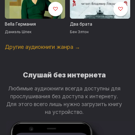
объединить усилия, дабы одна обрела себя и покаяние, а
другая переборола страх перед давним врагом. Кейт
Куинн затрагивает струны всех человеческих чувств, в ее
романе две сюжетные линии через десятилетия
Bella Германия
Два брата
соединяются во взрывном финале». Марси Джефферсон
Даниэль Шпек
Бен Элтон
Возрастное ограничение: 18+
Другие аудиокниги жанра →
Внимание! Фонограмма содержит нецензурную брань
© Kate Quinn, 2017
© Александр Сафронов, перевод, 2019
Слушай без интернета
© ООО «Издательский Дом Фантом Пресс», оформление,
Любимые аудиокниги всегда доступны для
издание, 2019
прослушивания без доступа к интернету.
Запись произведена студией звукозаписи ВИМБО
Для этого всего лишь нужно загрузить книгу
на устройство.
©&℗ Аудио Издательство ВИМБО, 2019
Продюсеры: Вадим Бух, Михаил Литваков