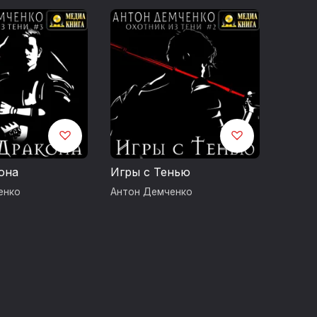
она
Игры с Тенью
енко
Антон Демченко