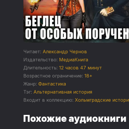
Читает:
Александр Чернов
Издательство:
МедиаКнига
Длительность:
12 часов 47 минут
Возрастное ограничение:
18+
Жанр:
Фантастика
Тэг:
Альтернативная история
Входит в коллекцию:
Хольмградские истор
Похожие аудиокниги