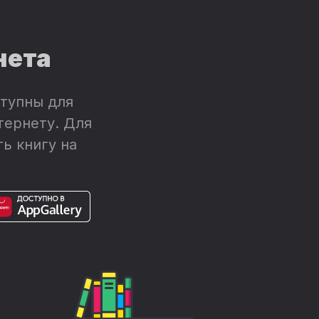
нета
тупны для
тернету. Для
ь книгу на