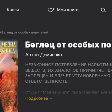
Книги
Мои книги
Беглец от особых поручений
Беглец от особых п
Антон Демченко
НЕЗАКОННОЕ ПОТРЕБЛЕНИЕ НАРКОТИЧ
ВЕЩЕСТВ, ИХ АНАЛОГОВ ПРИЧИНЯЕТ В
ЗАПРЕЩЕН И ВЛЕЧЕТ УСТАНОВЛЕННУЮ
ОТВЕТСТВЕННОСТЬ
Студия "МедиаКнига" представляет аудио
фантаста Антона Демченко "Беглец от ос
Подробнее
"Хольмградские истории".