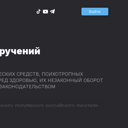
Войти
оручений
ЕСКИХ СРЕДСТВ, ПСИХОТРОПНЫХ
РЕД ЗДОРОВЬЮ, ИХ НЕЗАКОННЫЙ ОБОРОТ
 ЗАКОНОДАТЕЛЬСТВОМ
книгу популярного российского писателя-
обых поручений" - третью в серии