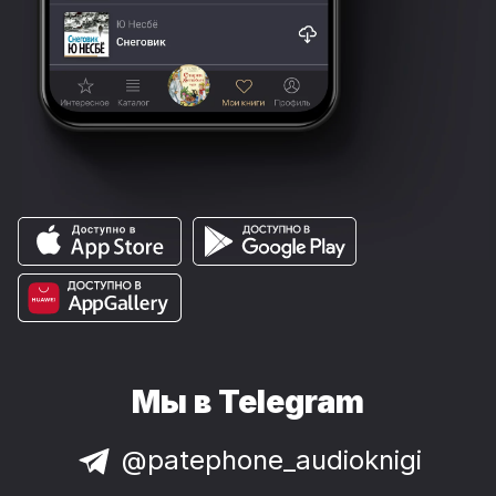
Мы в Telegram
@patephone_audioknigi