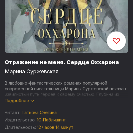
Отражение не меня. Сердце Оххарона
Марина Суржевская
В любовно-фантастических романах популярной
современной писательницы Марины Суржевской показан
извилистый путь героев к своему счастью. Глубина их
чувств поражает воображение, а финал каждой книги
Подробнее
непременно ярок.
Читает:
Татьяна Снегина
В цикле «Отражение не меня» рассказывается о том, как
Издательство:
1С-Паблишинг
пересекаются два мира. И это пересечение может
Длительность:
12 часов 14 минут
привести к трагическому исходу — гибели того мира,