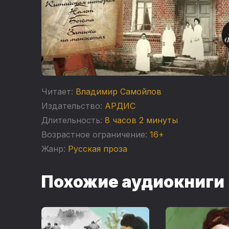
Читает:
Владимир Самойлов
Издательство:
АРДИС
Длительность:
8 часов 2 минуты
Возрастное ограничение:
16+
Жанр:
Русская проза
Похожие аудиокниги