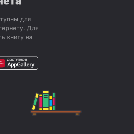
нета
тупны для
тернету. Для
ь книгу на