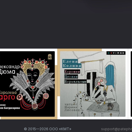
© 2015—
2026
ООО «КМТ»
support@pateph