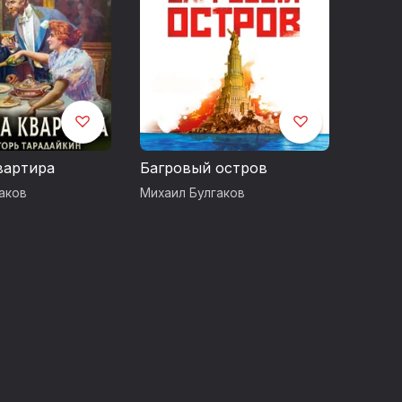
вартира
Багровый остров
аков
Михаил Булгаков