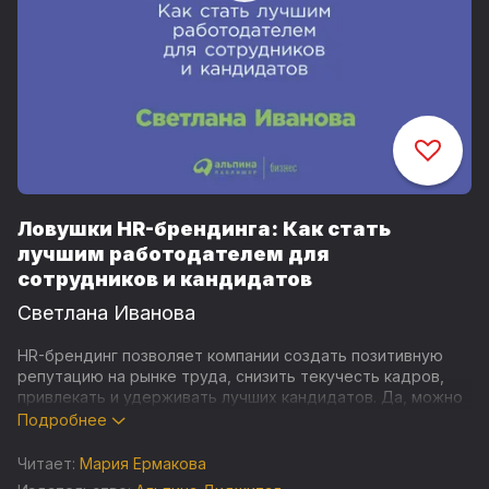
Ловушки HR-брендинга: Как стать
лучшим работодателем для
сотрудников и кандидатов
Светлана Иванова
HR-брендинг позволяет компании создать позитивную
репутацию на рынке труда, снизить текучесть кадров,
привлекать и удерживать лучших кандидатов. Да, можно
добиться впечатляющих результатов минимальными
Подробнее
средствами. Но вы встретите на пути множество
ловушек. Светлана Иванова рассказывает об основных
Читает:
Мария Ермакова
сложностях HR-брендинга. Почему награда сотруднику