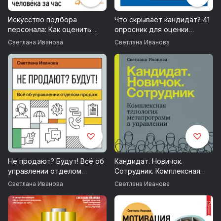
Искусство подбора
Что скрывает кандидат? 41
персонала: Как оценить
опросник для оценки
человека за час
факторов риска при
Светлана Иванова
Светлана Иванова
проведении интервью
Не продают? Будут! Всё об
Кандидат. Новичок.
управлении отделом
Сотрудник. Комплексная
продаж
типология метапрограмм в
Светлана Иванова
Светлана Иванова
управлении