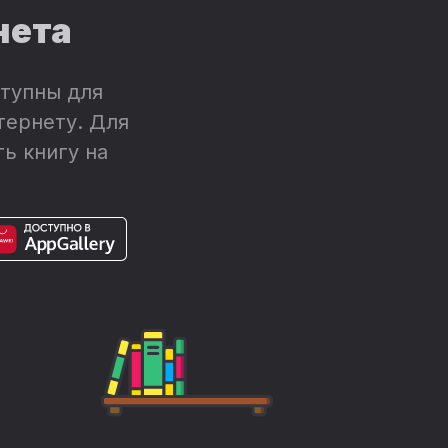
нета
тупны для
тернету. Для
ь книгу на