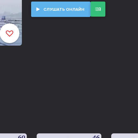
инженеров и изобретателей. В каждой пр
иной области науки и техники – "большой
СЛУШАТЬ ОНЛАЙН
время.
Куда уходит память?
00:00