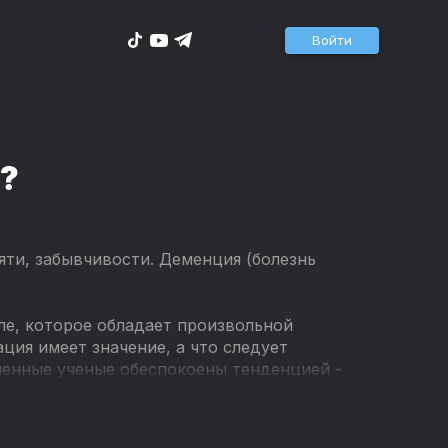
Войти
?
яти, забывчивости. Деменция (болезнь
ле, которое обладает произвольной
ция имеет значение, а что следует
менные ученые обеспокоены тенденцией -
всем молодых людей.
щенных достижениям российских ученых,