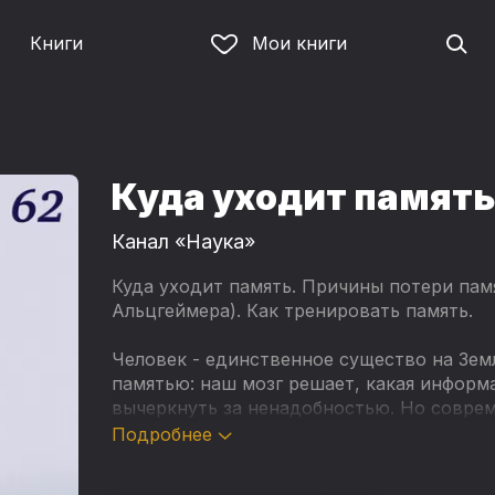
Книги
Мои книги
Куда уходит память
Канал «Наука»
Куда уходит память. Причины потери пам
Альцгеймера). Как тренировать память.
Человек - единственное существо на Зем
памятью: наш мозг решает, какая информа
вычеркнуть за ненадобностью. Но совре
все чаще память начинает подводить со
Подробнее
Цикл научно-популярных фильмов, посвя