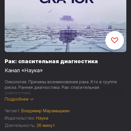
Рак: спасительная диагностика
Канал «Наука»
Онкология. Причины возникновения рака. Кто в группе
риска. Ранняя диагностика. Рак: спасительная
диагностика.
Подробнее
100 лет назад раком заболевал 1 человек из 30. 50 лет
назад эта болезнь поражала 1 из 15. Сегодня уже каждому
Читает:
Владимир Марамышкин
четвертому ставят диагноз онкологического
Издательство:
Наука
заболевания. Но если в начале прошлого века
Длительность:
26 минут
обнаруженная злокачественная опухоль означала