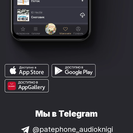
Мы в Telegram
@patephone_audioknigi