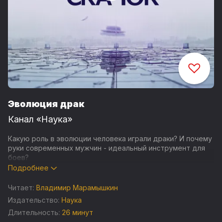
Эволюция драк
Канал «Наука»
Какую роль в эволюции человека играли драки? И почему
руки современных мужчин - идеальный инструмент для
боев?
Подробнее
Не труд сделал из обезьяны человека, а кулачные бои,
которые вели наши предки за самок и территорию.
Читает:
Владимир Марамышкин
Только люди используют свои руки для драк, нанося ими
Издательство:
Наука
четкие и весомые удары. Эта особенность, уверены
Длительность:
26 минут
ученые, дала человеку разумному преимущество перед