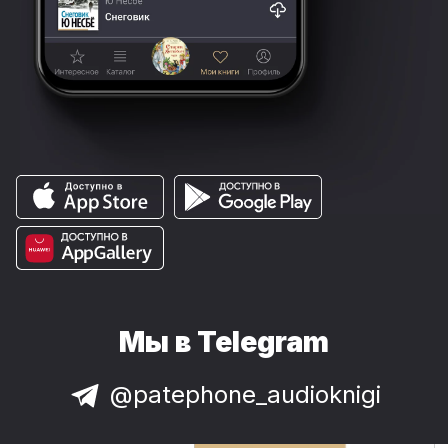
Мы в Telegram
@patephone_audioknigi