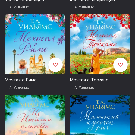
Т. А. Уильямс
Т. А. Уильямс
& Walsh UK and Synopsis Literary Agency
All rights reserved
© А. Д. Осипова, перевод, 2020
© Издание на русском языке, оформление.
ООО «Издательская Группа «Азбука-Аттикус», 2020
Издательство Иностранка®
Мечтая о Риме
Мечтая о Тоскане
Т. А. Уильямс
Т. А. Уильямс