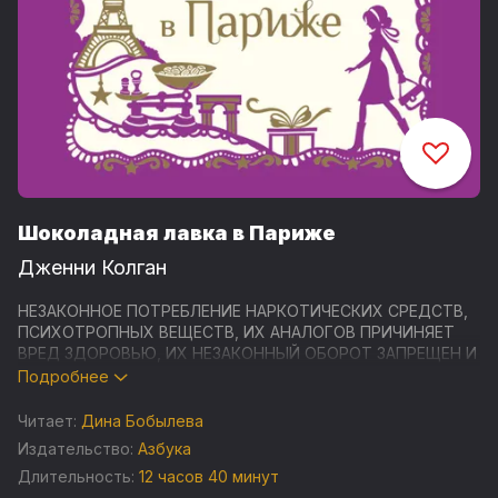
Шоколадная лавка в Париже
Дженни Колган
НЕЗАКОННОЕ ПОТРЕБЛЕНИЕ НАРКОТИЧЕСКИХ СРЕДСТВ,
ПСИХОТРОПНЫХ ВЕЩЕСТВ, ИХ АНАЛОГОВ ПРИЧИНЯЕТ
ВРЕД ЗДОРОВЬЮ, ИХ НЕЗАКОННЫЙ ОБОРОТ ЗАПРЕЩЕН И
ВЛЕЧЕТ УСТАНОВЛЕННУЮ ЗАКОНОДАТЕЛЬСТВОМ
Подробнее
ОТВЕТСТВЕННОСТЬ
Читает:
Дина Бобылева
Анна Трент, невольная виновница аварии на шоколадной
Издательство:
Азбука
фабрике, теряет работу. Благодаря случайной встрече со
Длительность:
12 часов 40 минут
своей школьной учительницей французского она