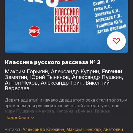
Классика русского рассказа № 3
Максим Горький
,
Александр Куприн
,
Евгений
Замятин
,
Юрий Тынянов
,
Александр Пушкин
,
Антон Чехов
,
Александр Грин
,
Викентий
Вересаев
Девятнадцатый и начало двадцатого века стали золотым
временем для русской классической литературы, дав
миру Пушкина и Чехова, Куприна и Бунина, Грина и
Замятина. Всем произведениям этих авторов свойствен
Подробнее
стройный язык, глубина взглядов, меткость суждений.
Читают:
Александр Клюквин
,
Максим Пинскер
,
Анатолий