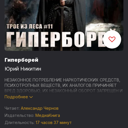
Гиперборей
Юрий Никитин
НЕЗАКОННОЕ ПОТРЕБЛЕНИЕ НАРКОТИЧЕСКИХ СРЕДСТВ,
ПСИХОТРОПНЫХ ВЕЩЕСТВ, ИХ АНАЛОГОВ ПРИЧИНЯЕТ
ВРЕД ЗДОРОВЬЮ, ИХ НЕЗАКОННЫЙ ОБОРОТ ЗАПРЕЩЕН И
ВЛЕЧЕТ УСТАНОВЛЕННУЮ ЗАКОНОДАТЕЛЬСТВОМ
Подробнее
ОТВЕТСТВЕННОСТЬ
Читает:
Александр Чернов
Студия «МедиаКнига» представляет аудиокнигу мэтра
Издательство:
МедиаКнига
российской фэнтези и фантастики Юрия Никитина
Длительность:
17 часов 37 минут
"Гиперборей" - одиннадцатую в культовой серии "Трое