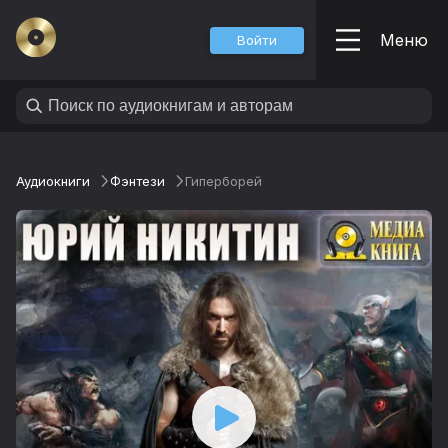
Меню
Войти
Аудиокниги
Фэнтези
Гиперборей