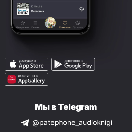
Мы в Telegram
@patephone_audioknigi